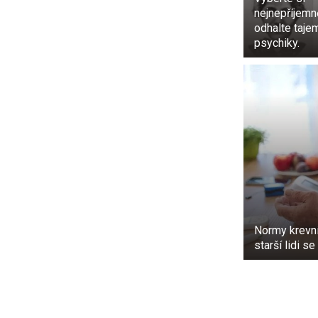
nejnepříjemně
odhalte taje
psychiky.
Normy krevní
starší lidi s