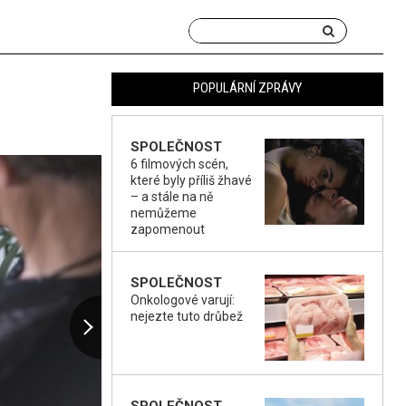
POPULÁRNÍ ZPRÁVY
SPOLEČNOST
6 filmových scén,
které byly příliš žhavé
– a stále na ně
nemůžeme
zapomenout
SPOLEČNOST
Onkologové varují:
nejezte tuto drůbež