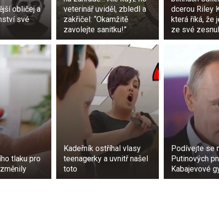
jší obličej a
veterinář uviděl, zbledl a
dcerou Riley 
mství své
zakřičel: “Okamžitě
která říká, že 
zavolejte sanitku!”
ze své zesnu
Kadeřník ostříhal vlasy
Podívejte se 
ho tlaku pro
teenagerky a uvnitř našel
Putinových pn
e změnily
toto
Kabajevové g