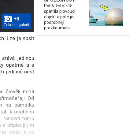
SPOLEČNOST
Pobřežní stráž
spatřila plovoucí
objekt a poté jej
+3
podrobněji
Zobrazit galerii
prozkoumala
h. Lze je nosit
 stává jedinou
y opatrně a s
h jedinců nést
mu člověk nedá
přímočařeji. Od
ým na památku
ztah k osobním
m. Naproti tomu
a připisují jim
ho textu je co