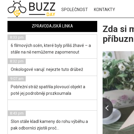
SPOLEČNOST
KONTAKTY
ZPRAVODAJSKÁ LINKA
Zda si 
příbuz
8:33 pm
6 filmových scén, které byly příliš žhavé – a
stále na ně nemůžeme zapomenout
8:32 pm
Onkologové varují: nejezte tuto drůbež
9:07 am
Pobřežní stráž spatřila plovoucí objekt a
poté jej podrobněji prozkoumala
8:43 pm
Slon stále kladl kameny do rohu výběhu a
pak odborníci zjistili proč…