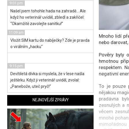
9:01 pm
Našel jsem tohohle hada na zahradě… Ale
když ho veterinář uviděl, zbledl a zakřičel:
“Okamžitě zavolejte sanitku!”
11:09 am
Mnoho lidí př
Vložit SIM kartu do nabíječky? Zde je pravda
nebo darovat, 
o virálním „hacku“
Pověry byly 
hmotnou přip
9:15 pm
respektem. N
negativní ener
Devítiletá dívka si myslela, že v lese našla
ještěrku. Když ji veterinář uviděl, zvolal:
To je pouze 
„Panebože, uteč pryč!“
nějakou magic
pradávna by
NEJNOVĚJŠÍ ZPRÁVY
zesnulých a n
věcem zesnulý
mnohé pohansk
mimořádnou ‚l