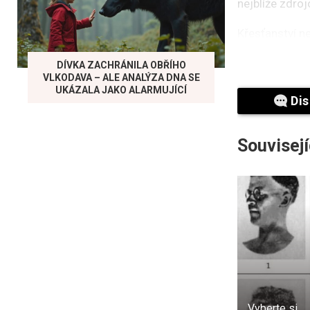
nejblíže zdro
Křesťanství n
„pozitivní“ 
oblečení nebo
DÍVKA ZACHRÁNILA OBŘÍHO
předměty je p
VLKODAVA – ALE ANALÝZA DNA SE
UKÁZALA JAKO ALARMUJÍCÍ
Dis
Psychologové 
proto, aby se
žádné mystick
Souvisejí
Vyberte si