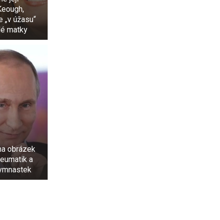
Keough,
je „v úžasu“
lé matky
na obrázek
eumatik a
ymnastek