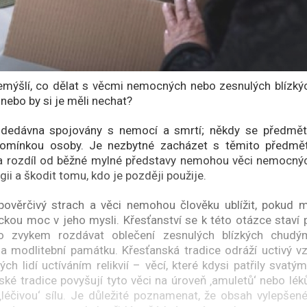
emýšlí, co dělat s věcmi nemocných nebo zesnulých blízkýc
nebo by si je měli nechat?
odedávna spojovány s nemocí a smrtí; někdy se předmět
omínkou osoby. Je nezbytné zacházet s těmito předmět
a rozdíl od běžné mylné představy nemohou věci nemocnýc
gii a škodit tomu, kdo je později použije.
pověrčivý strach a věci nemohou člověku ublížit, pokud 
kou moc v jeho mysli. Křesťanství se k této otázce staví 
lo zvykem rozdávat oblečení zesnulých blízkých chud
a modlitební památku. Křesťanská tradice odráží uctivý v
ch lidí uctíváním relikvií – věcí, které kdysi patřily svatý
é tradice povyšují tyto věci na úroveň ‚amuletů‘ nebo léků 
éčivou‘ sílu. Je důležité poznamenat, že obsah vylepšené