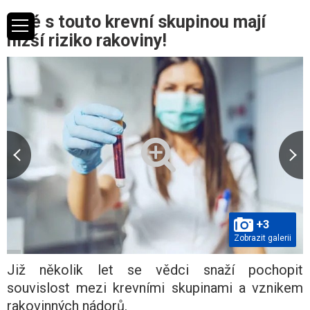
Lidé s touto krevní skupinou mají
nižší riziko rakoviny!
+3
Zobrazit galerii
Již několik let se vědci snaží pochopit
souvislost mezi krevními skupinami a vznikem
rakovinných nádorů.