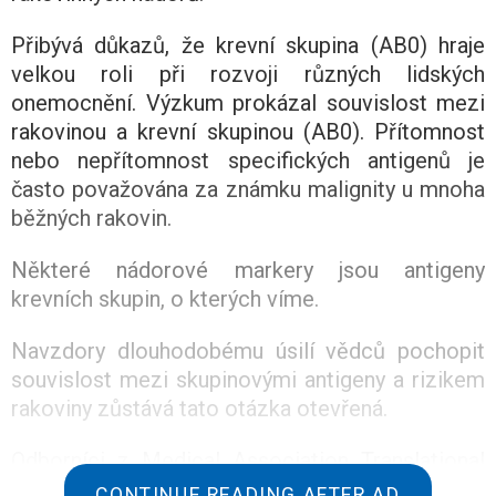
Přibývá důkazů, že krevní skupina (AB0) hraje
velkou roli při rozvoji různých lidských
onemocnění. Výzkum prokázal souvislost mezi
rakovinou a krevní skupinou (AB0). Přítomnost
nebo nepřítomnost specifických antigenů je
často považována za známku malignity u mnoha
běžných rakovin.
Některé nádorové markery jsou antigeny
krevních skupin, o kterých víme.
Navzdory dlouhodobému úsilí vědců pochopit
souvislost mezi skupinovými antigeny a rizikem
rakoviny zůstává tato otázka otevřená.
Odborníci z Medical Association Translational
Genomics Laboratory zkoumali genetické riziko
CONTINUE READING AFTER AD