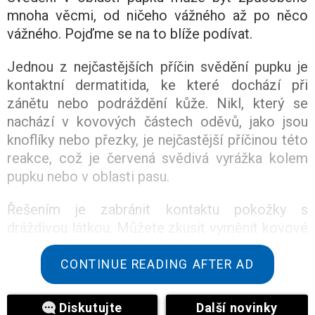
mnoha věcmi, od ničeho vážného až po něco
vážného. Pojďme se na to blíže podívat.
Jednou z nejčastějších příčin svědění pupku je
kontaktní dermatitida, ke které dochází při
zánětu nebo podráždění kůže. Nikl, který se
nachází v kovových částech oděvů, jako jsou
knoflíky nebo přezky, je nejčastější příčinou této
reakce, což je červená svědivá vyrážka kolem
pupku nebo v oblasti pasu.
Řešením je zabránit kontaktu pokožky s
dráždivou látkou. Můžete zkusit vyměnit kovové
části za plastové či textilní alternativy, případně
můžete použít speciální přípravky pro citlivou
CONTINUE READING AFTER AD
pokožku.
Diskutujte
Další novinky