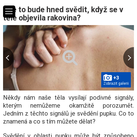
Kde to bude hned svědit, když se v
těle objevila rakovina?
+3
Zobrazit galerii
Někdy nám naše těla vysílají podivné signály,
kterým nemůžeme okamžitě porozumět.
Jedním z těchto signálů je svědění pupku. Co to
znamená a co s tím můžete dělat?
Svědění v oblasti pupku může být způsobeno