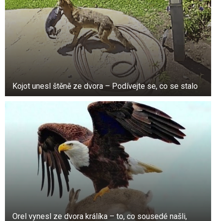
Kojot unesl štěně ze dvora – Podívejte se, co se stalo
Další častou příčinou svědění pupku je
kvasinková infekce. Je způsobena houbou
zvanou candida, která obvykle postihuje vlhké
záhyby kůže. Pokud máte kvasinkovou infekci v
Orel vynesl ze dvora králíka – to, co sousedé našli,
této oblasti, můžete vidět jasně červenou