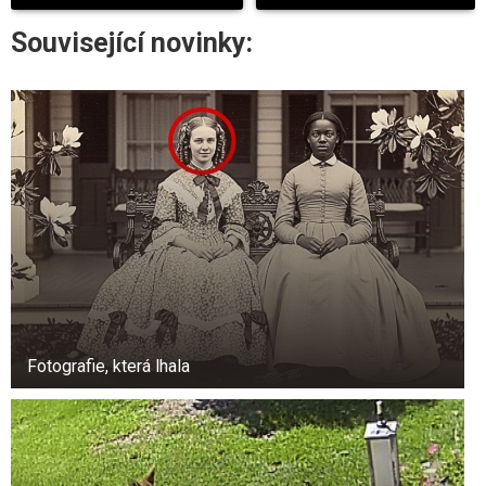
Další častou příčinou svědění pupku je ekzém.
Tento dlouhotrvající kožní problém způsobuje
Související novinky:
zarudnutí, otoky a odlupování. Ekzém se může
objevit v oblasti pupku, zvláště pokud je kůže v
této oblasti vystavena častému tření nebo
podráždění.
Lidé s ekzémem by měli sledovat kůži kolem
pupku a vyhýbat se věcem, které ji mohou
zhoršit, jako je teplo, pot nebo silné čisticí
prostředky. Pomoci mohou krémy, které
zklidňují a hydratují.
Fotografie, která lhala