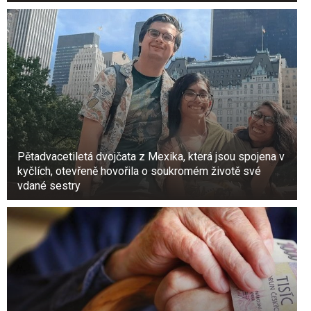
+3
Zobrazit galerii
Pětadvacetiletá dvojčata z Mexika, která jsou spojena v
kyčlích, otevřeně hovořila o soukromém životě své
vdané sestry