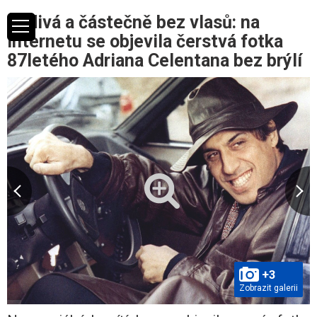
Šedivá a částečně bez vlasů: na
internetu se objevila čerstvá fotka
87letého Adriana Celentana bez brýlí
+3
Zobrazit galerii