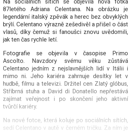
Na sociálních sítích se objevila nová fotka
87letého Adriana Celentana. Na obrázku je
legendární italský zpěvák a herec bez obvyklých
brýlí. Celentano výrazně zešedivěl a přišel o část
vlasů, díky čemuž si fanoušci znovu uvědomili,
jak ten čas rychle letí.
Fotografie se objevila v časopise Primo
Ascolto. Navzdory svému věku zůstává
Celentano jedním z nejslavnějších lidí v Itálii i
mimo ni. Jeho kariéra zahrnuje desítky let v
hudbě, filmu a televizi. Držitel cen Zlatý glóbus,
Stříbrná stuha a David di Donatello nepřestává
zajímat veřejnost i po skončení jeho aktivní
tvůrčí kariéry.
Na nové fotce, která koluje po sociálních sítích,
sedí Celentano v autě v černém tričku. Za ním je