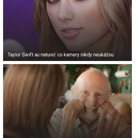
10. Odstraňte zatuchlý zápach z oblečení.
Pokud bylo vaše prádlo vlhké a získalo zatuchlý
zápach, znovu ho vyperte s půl šálkem octa a
několika kapkami esenciálního oleje.
11. Zakryjte škrábance na dřevěném nábytku.
Taylor Swift au naturel: co kamery nikdy neukážou
Smíchejte jablečný ocet s jódem a naneste na
poškozené místo. U tmavého dřeva zvyšte
množství jódu – škrábance budou téměř
neviditelné.
12. Čistěte okna auta.
Během praní otírejte okna auta octem. Účinně
odstraňuje nečistoty z vozovky a zanechává
sklo křišťálově čisté.