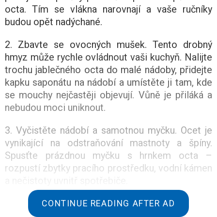
octa. Tím se vlákna narovnají a vaše ručníky
budou opět nadýchané.
2. Zbavte se ovocných mušek. Tento drobný
hmyz může rychle ovládnout vaši kuchyň. Nalijte
trochu jablečného octa do malé nádoby, přidejte
kapku saponátu na nádobí a umístěte ji tam, kde
se mouchy nejčastěji objevují. Vůně je přiláká a
nebudou moci uniknout.
3. Vyčistěte nádobí a samotnou myčku. Ocet je
vynikající na odstraňování mastnoty a špíny.
Spusťte prázdnou myčku s hrnkem octa –
rozpustí zbytky pracího prostředku, vodní kámen
a nečistoty uvnitř spotřebiče.
4. Odstraňte zápach z drtiče odpadu. Zmrazte
CONTINUE READING AFTER AD
směs vody a octa ve formičkách na kostky ledu.