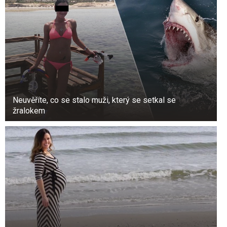
Neuvěříte, co se stalo muži, který se setkal se
žralokem
6. Chraňte svého mazlíčka před blechami.
Smíchejte stejné díly vody a jablečného octa a
po koupání nastříkejte směs na srst vašeho
mazlíčka. Kyselé prostředí odpuzuje parazity a je
pro vašeho mazlíčka bezpečné.