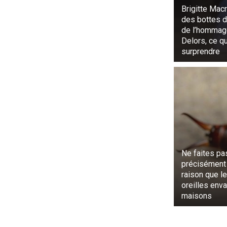
après celles 
Brigitte Macr
des bottes d
de l’hommag
Delors, ce qu
surprendre
Ne faites pas
précisément 
raison que l
oreilles env
maisons