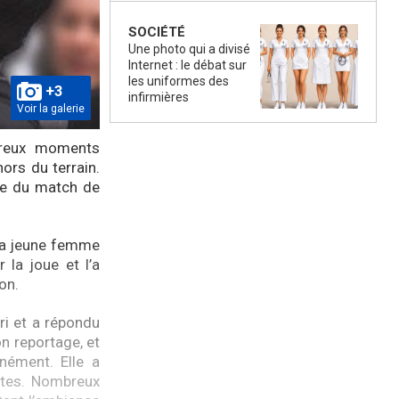
SOCIÉTÉ
Une photo qui a divisé
Internet : le débat sur
les uniformes des
+3
infirmières
Voir la galerie
reux moments
ors du terrain.
lle du match de
 La jeune femme
 la joue et l’a
on.
uri et a répondu
on reportage, et
nément. Elle a
utes. Nombreux