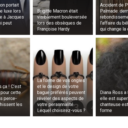
remportées contre l’Allemagne en 2018 et le Portugal en 202
on portait
Accident de P
e luxe lors
Brigitte Macron était
Palmade: dern
e à Jacques
visiblement bouleversée
rebondisseme
i peut
lors des obsèques de
l’affaire du bé
Françoise Hardy
qui change la
La forme de vos ongles
 ça ! C’est
et le design de votre
pour cette
bague préférés peuvent
Diana Ross a 
es perce-
révéler des aspects de
elle est super
ahissent les
votre personnalité.
chanteuse est
Lequel choisirez-vous ?
forme