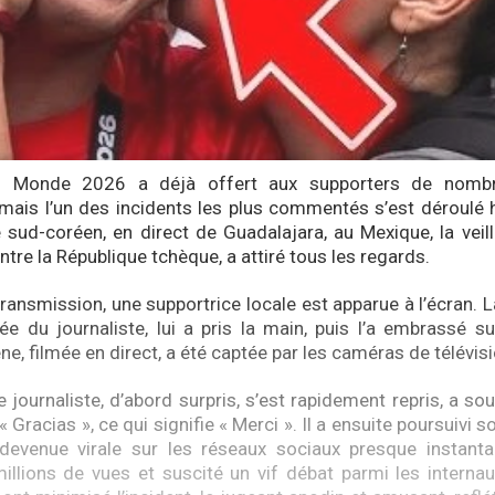
 Monde 2026 a déjà offert aux supporters de nomb
ais l’un des incidents les plus commentés s’est déroulé h
e sud-coréen, en direct de Guadalajara, au Mexique, la vei
tre la République tchèque, a attiré tous les regards.
transmission, une supportrice locale est apparue à l’écran.
ée du journaliste, lui a pris la main, puis l’a embrassé sur
ne, filmée en direct, a été captée par les caméras de télévisi
le journaliste, d’abord surpris, s’est rapidement repris, a so
« Gracias », ce qui signifie « Merci ». Il a ensuite poursuivi s
 devenue virale sur les réseaux sociaux presque instanta
llions de vues et suscité un vif débat parmi les interna