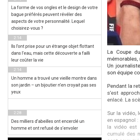
La forme de vos ongles et le design de votre
bague préférés peuvent révéler des
aspects de votre personnalité. Lequel
choisirez-vous ?
2:14
Ils l’ont prise pour un étrange objet flottant
La Coupe du
dans l’eau, mais cette découverte a failli
mémorables, m
leur coûter la vie
Un journalist
2:14
son équipe con
Un homme a trouvé une vieille montre dans
son jardin – un bijoutier n’en croyait pas ses
Pendant la re
yeux
s’est approch
enlacé. La scè
Sur la vidéo, 
2:28
en espagnol : 
Des milliers d’abeilles ont encerclé un
la vidéo est
homme et ont refusé de s’envoler
cumulé des mi