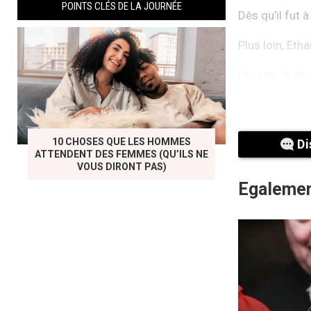
POINTS CLÉS DE LA JOURNÉE
Dès qu’il fut à
Plus loin, Eth
Un sac à dos 
proximité. N
formée.
10 CHOSES QUE LES HOMMES
Di
ATTENDENT DES FEMMES (QU’ILS NE
VOUS DIRONT PAS)
Egalemen