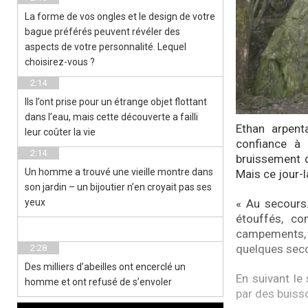
La forme de vos ongles et le design de votre
bague préférés peuvent révéler des
aspects de votre personnalité. Lequel
choisirez-vous ?
2:14
Ils l’ont prise pour un étrange objet flottant
dans l’eau, mais cette découverte a failli
Ethan arpent
leur coûter la vie
confiance à 
2:14
bruissement d
Un homme a trouvé une vieille montre dans
Mais ce jour-
son jardin – un bijoutier n’en croyait pas ses
yeux
« Au secours
étouffés, co
campements, n
quelques secon
2:28
Des milliers d’abeilles ont encerclé un
En suivant le
homme et ont refusé de s’envoler
par des buiss