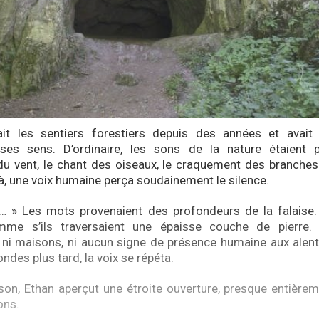
ait les sentiers forestiers depuis des années et avait 
ses sens. D’ordinaire, les sons de la nature étaient pr
u vent, le chant des oiseaux, le craquement des branches
là, une voix humaine perça soudainement le silence.
… » Les mots provenaient des profondeurs de la falaise. 
mme s’ils traversaient une épaisse couche de pierre. I
i maisons, ni aucun signe de présence humaine aux alento
des plus tard, la voix se répéta.
 son, Ethan aperçut une étroite ouverture, presque entière
ons.