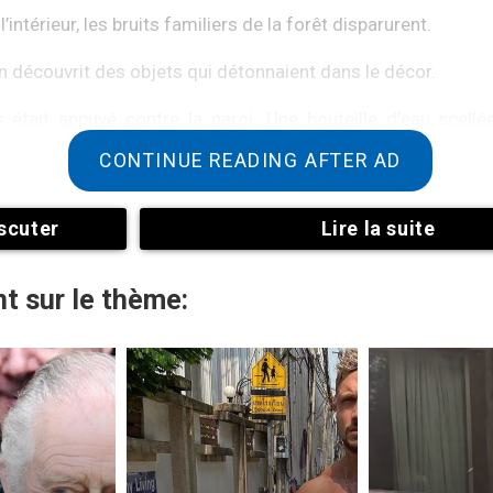
 l’intérieur, les bruits familiers de la forêt disparurent.
an découvrit des objets qui détonnaient dans le décor.
était appuyé contre la paroi. Une bouteille d’eau scellé
on loin de là, une corde était soigneusement enroulée, u
CONTINUE READING AFTER AD
scuter
Lire la suite
t sur le thème: