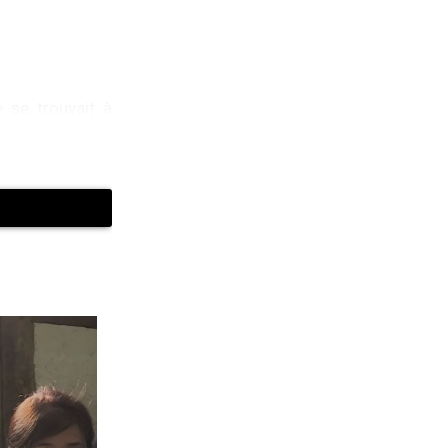
e se trouvait à
ne boucle déjà