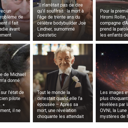
“Il n’arrêtait pas de dire
it, tout près. « Je suis coincé… s’il vous plaît… »
vec un
qu’il souffrait : la mort à
Pour la premiè
problème de
l’âge de trente ans du
Hiromi Rollin, 
an contournait une autre corniche, il aperçut une main h
nt il fait
célèbre bodybuilder Joe
compagne d’Al
i rocheuse. Mais quelque chose clochait. Elle ne cherchait p
adie avant
Lindner, surnommé
prend la parol
ement
Joestetic
les enfants de
ire.
mblaient maintenir le corps contre quelque chose d’invisibl
ain glissa brusquement sur le côté. Un léger bourdonneme
e de Michael
e.
m’a donné
 la lampe torche révéla un petit appareil muni d’un voyant r
sur l’état de
Tout le monde la
Les images et
.
cien pilote
détestait quand elle l’a
plus choquan
. «
épousée – Après sa
révélées par 
 de mouvement.
ent, il ne
mort, une révélation
OVNI, la Lune 
choquante les attendait
mystères de 
nt évidente.