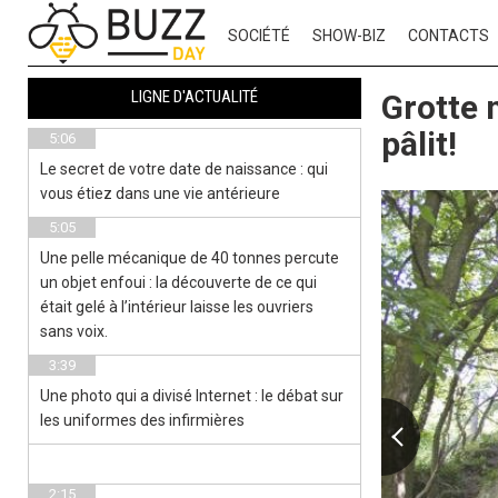
SOCIÉTÉ
SHOW-BIZ
CONTACTS
LIGNE D'ACTUALITÉ
Grotte 
pâlit!
5:06
Le secret de votre date de naissance : qui
vous étiez dans une vie antérieure
5:05
Une pelle mécanique de 40 tonnes percute
un objet enfoui : la découverte de ce qui
était gelé à l’intérieur laisse les ouvriers
sans voix.
3:39
Une photo qui a divisé Internet : le débat sur
les uniformes des infirmières
2:15