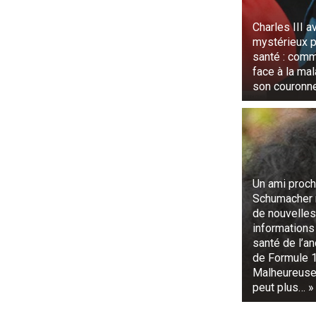
Une voix retent
Charles III a
mystérieux 
Alors qu’Eth
santé : comme
contre la paro
face à la mal
son couronn
Bien au contra
Les doigts se
virage.
Soudain, la m
Un ami proch
se fit entendr
Schumacher 
de nouvelles
Le faisceau de
informations 
fixé à la roche
santé de l’an
de Formule 1
Un détecteur
Malheureusem
peut plus… »
La vérité devi