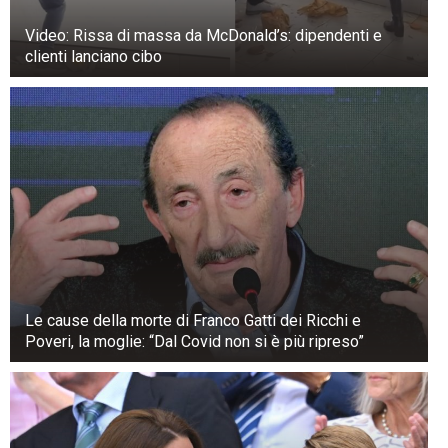
comodamente appoggiata su uno strato
morbido e soffice e questo impedirà l’insorgere
Video: Rissa di massa da McDonald’s: dipendenti e
di dolori acuti.
clienti lanciano cibo
Le cause della morte di Franco Gatti dei Ricchi e
Poveri, la moglie: “Dal Covid non si è più ripreso”