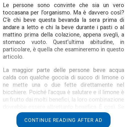
Le persone sono convinte che sia un vero
toccasana per l’organismo. Ma è davvero così?
C’è chi beve questa bevanda la sera prima di
andare a letto e chi la beve durante i pasti o al
mattino prima della colazione, appena svegli, a
stomaco vuoto. Quest’ultima abitudine, in
particolare, è quella che esamineremo in questo
articolo.
La maggior parte delle persone beve acqua
calda con qualche goccia di succo di limone o
ne mette una o due fette direttamente nel
bicchiere. Poiché l’acqua è salutare e il limone è
un frutto dai molti benefici, la loro combinazione
dovrebbe essere altrettanto benefica. È così. Se
si beve un bicchiere d’acqua con limone al
CONTINUE READING AFTER AD
mattino, il corpo ottiene molti benefici.