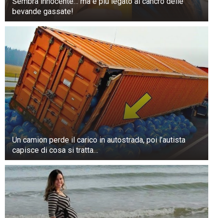
“Non riusciamo a capire. I medici hanno fatto
Sembra innocente… ma è più legato al cancro delle
bevande gassate!
tutto il possibile e sono stati eccellenti”.
Un camion perde il carico in autostrada, poi l’autista
capisce di cosa si tratta…