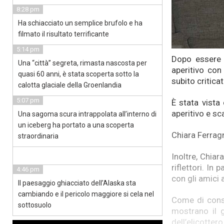
8:28 pm
Ha schiacciato un semplice brufolo e ha
filmato il risultato terrificante
5:14 pm
Dopo essere 
Una “città” segreta, rimasta nascosta per
aperitivo con
quasi 60 anni, è stata scoperta sotto la
subito criticat
calotta glaciale della Groenlandia
5:07 pm
È stata vista
aperitivo e sc
Una sagoma scura intrappolata all’interno di
un iceberg ha portato a una scoperta
Chiara Ferragn
straordinaria
Inoltre, Chiar
riflettori. In
4:46 pm
con gli amici 
Il paesaggio ghiacciato dell’Alaska sta
cambiando e il pericolo maggiore si cela nel
Come di cons
sottosuolo
mostrano il g
dell’elicottero