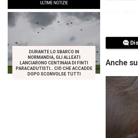
ULTIME NOTIZIE
Come sempre 
criticando que
Di
DURANTE LO SBARCO IN
NORMANDIA, GLI ALLEATI
Anche su
LANCIARONO CENTINAIA DI FINTI
PARACADUTISTI… CIÒ CHE ACCADDE
DOPO SCONVOLSE TUTTI
Secondo i fan,
poco sicura d
sta scioglie