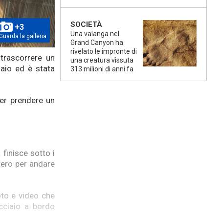
SOCIETÀ
+3
Una valanga nel
Guarda la galleria
Grand Canyon ha
rivelato le impronte di
trascorrere un
una creatura vissuta
iaio ed è stata
313 milioni di anni fa
per prendere un
finisce sotto i
ttero per andare
to e video che
cciaio a bordo