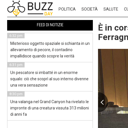
POLITICA
SOCIETÀ
SALUTE
C
FEED DI NOTIZIE
È in co
Ferragni
6:32 pm
Misterioso oggetto spaziale si schianta in un
allevamento di pecore, il contadino
impallidisce quando scopre la verità
6:31 pm
Un pescatore si imbatté in un enorme
squalo: ciò che scoprì al suo interno divenne
una vera sensazione
8:30 pm
Una valanga nel Grand Canyon ha rivelato le
impronte di una creatura vissuta 313 milioni
di anni fa