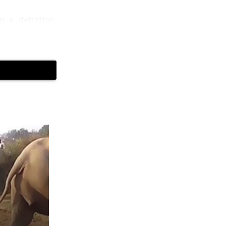
 e detrattori,
tivo è un’azione
damento globale
tenti masse di