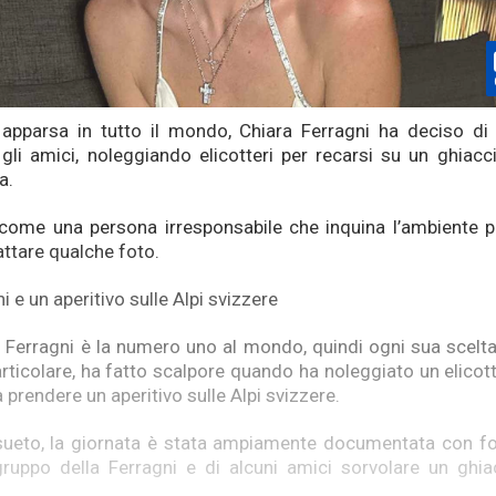
apparsa in tutto il mondo, Chiara Ferragni ha deciso di 
 gli amici, noleggiando elicotteri per recarsi su un ghiacc
a.
 come una persona irresponsabile che inquina l’ambiente 
attare qualche foto.
i e un aperitivo sulle Alpi svizzere
a Ferragni è la numero uno al mondo, quindi ogni sua scelta 
 particolare, ha fatto scalpore quando ha noleggiato un elico
a prendere un aperitivo sulle Alpi svizzere.
ueto, la giornata è stata ampiamente documentata con fo
ruppo della Ferragni e di alcuni amici sorvolare un ghia
.