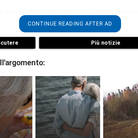
accade, i fan si sono divisi in due fazioni, sostenitori
sta scelta irrazionale.
CONTINUE READING AFTER AD
scutere
Più notizie
ll'argomento:
 volare in elicottero su un ghiacciaio per prendere un aperi
al punto di vista ambientale, soprattutto perché il riscal
ndo questi paesaggi, costituiti principalmente da consis