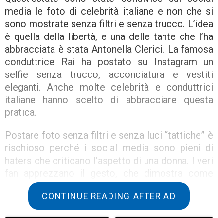
media le foto di celebrità italiane e non che si
sono mostrate senza filtri e senza trucco. L’idea
è quella della libertà, e una delle tante che l’ha
abbracciata è stata Antonella Clerici. La famosa
conduttrice Rai ha postato su Instagram un
selfie senza trucco, acconciatura e vestiti
eleganti. Anche molte celebrità e conduttrici
italiane hanno scelto di abbracciare questa
pratica.
Postare foto senza filtri e senza luci “tattiche” è
rischioso perché i social media sono pieni di
haters che criticano l’aspetto di una donna. I veri
fan apprezzano il gesto, che dimostra come
queste donne siano in pace con
CONTINUE READING AFTER AD
l’invecchiamento.