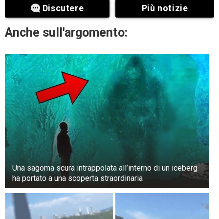
Il selfie senza filtri di Antonella Clerici
Discutere
Più notizie
Anche sull'argomento:
Una sagoma scura intrappolata all’interno di un iceberg
ha portato a una scoperta straordinaria