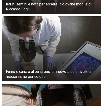
Karin Trentini è nota per essere la giovane moglie di
migliaia di commenti. “Senza” a volte è bello. La
Riccardo Fogli
serenità viene da aggiungere cose, non dal
toglierle. “Ti abbraccio”, ha scritto un utente.
Fumo e cancro al pancreas: un nuovo studio rivela un
meccanismo pericoloso