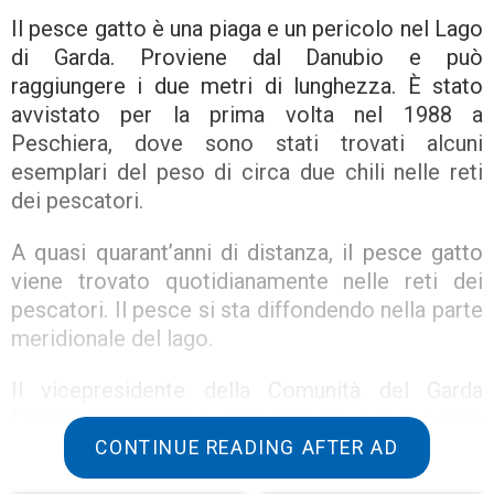
Il pesce gatto è una piaga e un pericolo nel Lago
di Garda. Proviene dal Danubio e può
raggiungere i due metri di lunghezza. È stato
avvistato per la prima volta nel 1988 a
Peschiera, dove sono stati trovati alcuni
esemplari del peso di circa due chili nelle reti
dei pescatori.
A quasi quarant’anni di distanza, il pesce gatto
viene trovato quotidianamente nelle reti dei
pescatori. Il pesce si sta diffondendo nella parte
meridionale del lago.
Il vicepresidente della Comunità del Garda
Filippo Gavazzoni è preoccupato per il pesce
gatto. Si adatta a qualsiasi situazione ed è molto
CONTINUE READING AFTER AD
resistente. Inoltre si ripopola rapidamente ed è