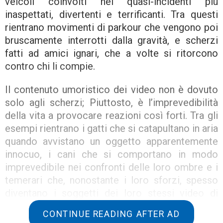
veicoli coinvolti nei quasi-incidenti più
inaspettati, divertenti e terrificanti. Tra questi
rientrano movimenti di parkour che vengono poi
bruscamente interrotti dalla gravità, e scherzi
fatti ad amici ignari, che a volte si ritorcono
contro chi li compie.
Il contenuto umoristico dei video non è dovuto
solo agli scherzi; Piuttosto, è l’imprevedibilità
della vita a provocare reazioni così forti. Tra gli
esempi rientrano i gatti che si catapultano in aria
quando avvistano un oggetto apparentemente
innocuo, i cani che si comportano in modo
imprevedibile nei confronti delle loro ombre e i
temerari che, nonostante i loro sforzi, spesso
diventano i soggetti dei loro stessi video di
incidenti. Inoltre, i momenti di tensione
CONTINUE READING AFTER AD
richiedono un’attenzione mirata, come quando