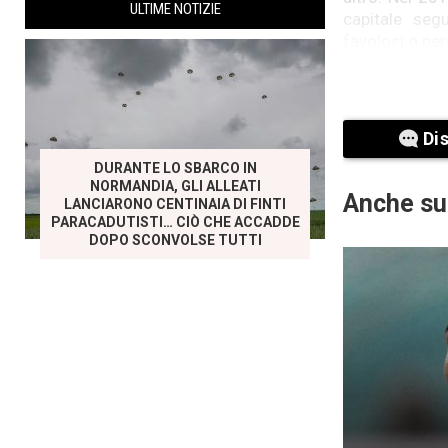
ULTIME NOTIZIE
capitale seg
favolosi o per
Prima di pros
esseri vivent
pesci.
Di
DURANTE LO SBARCO IN
Come in prece
NORMANDIA, GLI ALLEATI
inaspettati, t
Anche su
LANCIARONO CENTINAIA DI FINTI
rosa, presumi
PARACADUTISTI… CIÒ CHE ACCADDE
DOPO SCONVOLSE TUTTI