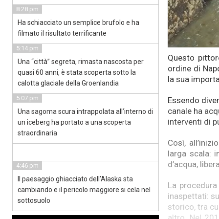
8:28 pm
Ha schiacciato un semplice brufolo e ha
filmato il risultato terrificante
5:14 pm
Questo pittor
Una “città” segreta, rimasta nascosta per
ordine di Napo
quasi 60 anni, è stata scoperta sotto la
la sua import
calotta glaciale della Groenlandia
5:07 pm
Essendo divent
canale ha acqu
Una sagoma scura intrappolata all’interno di
interventi di 
un iceberg ha portato a una scoperta
straordinaria
Così, all’iniz
larga scala: 
d’acqua, liber
4:46 pm
Il paesaggio ghiacciato dell’Alaska sta
La procedura 
cambiando e il pericolo maggiore si cela nel
inaspettati: s
sottosuolo
storico, tra c
altro. Nel 201