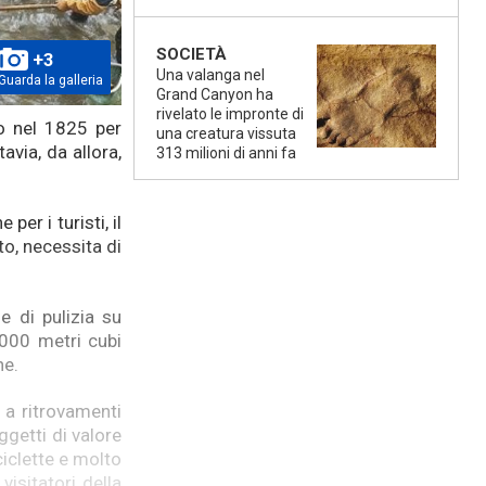
SOCIETÀ
+3
Una valanga nel
Guarda la galleria
Grand Canyon ha
rivelato le impronte di
to nel 1825 per
una creatura vissuta
avia, da allora,
313 milioni di anni fa
er i turisti, il
to, necessita di
e di pulizia su
000 metri cubi
ne.
 a ritrovamenti
ggetti di valore
ciclette e molto
visitatori della