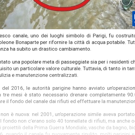
esco canale, uno dei luoghi simbolo di Parigi, fu costrui
leone Bonaparte per rifornire la città di acqua potabile. Tutt
anza ha subito un drastico cambiamento.
ato una popolare meta di passeggiate sia per i residenti che p
isito un particolare valore culturale. Tuttavia, di tanto in tan
pulizia e manutenzione centralizzati.
io del 2016, le autorità parigine hanno avviato un’operazion
in tre mesi è stato necessario drenare completamente 90.
are il fondo del canale dai rifiuti ed effettuare la manutenzio
non è nuova: nel 2001, un’operazione simile aveva portato
ul fondo non c’erano solo 40 tonnellate di rifiuti, ma anche o
ui proiettili della Prima Guerra Mondiale, vasche da bagno, bi
6, quando il canale fu nuovamente ripulito, molti parigini e 