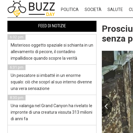
POLITICA
SOCIETÀ
SALUTE
C
FEED DI NOTIZIE
Prosciug
senza p
6:32 pm
Misterioso oggetto spaziale si schianta in un
allevamento di pecore, il contadino
impallidisce quando scopre la verità
6:31 pm
Un pescatore si imbatté in un enorme
squalo: ciò che scoprì al suo interno divenne
una vera sensazione
8:30 pm
Una valanga nel Grand Canyon ha rivelato le
impronte di una creatura vissuta 313 milioni
di anni fa