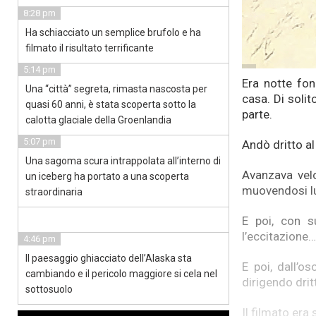
8:28 pm
Ha schiacciato un semplice brufolo e ha
filmato il risultato terrificante
5:14 pm
Era notte fon
Una “città” segreta, rimasta nascosta per
casa. Di solit
quasi 60 anni, è stata scoperta sotto la
parte.
calotta glaciale della Groenlandia
5:07 pm
Andò dritto al
Una sagoma scura intrappolata all’interno di
Avanzava vel
un iceberg ha portato a una scoperta
muovendosi lun
straordinaria
E poi, con s
l’eccitazione…
4:46 pm
Il paesaggio ghiacciato dell’Alaska sta
E poi, dall’o
cambiando e il pericolo maggiore si cela nel
dirigendo dri
sottosuolo
Il filmato era