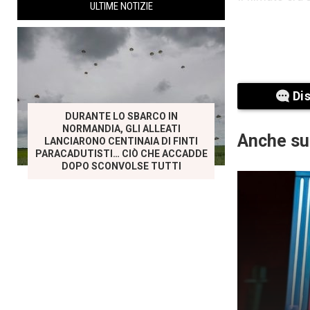
ULTIME NOTIZIE
Di
DURANTE LO SBARCO IN
NORMANDIA, GLI ALLEATI
Anche su
LANCIARONO CENTINAIA DI FINTI
PARACADUTISTI… CIÒ CHE ACCADDE
DOPO SCONVOLSE TUTTI
Mark provò un’
piccolo corpo 
la vista ment
Non poteva p
motivato, si 
portata del c