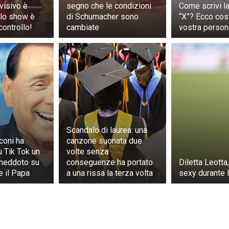
evisivo è
segno che le condizioni
Come scrivi la
ci due volte, Mark corse fuori, con il cuore che gli bat
 lo show è
di Schumacher sono
“X”? Ecco cos
controllo!
cambiate
vostra persona
. Raggiunse il portico e trovò Max, i suoi piccoli gemiti ri
 occhi spalancati pieni di terrore. Lo sollevò delicatamente,
 tra le braccia, e lo portò in casa in fretta.
n forte abbraccio e lo portò in casa. Quello che avrebbe p
incredibilmente bene – ed è proprio la notizia che speravo! 
le esperienza, fu felice di addormentarsi in grembo a Mark.
Scandalo di laurea: una
coni ha
canzone suonata due
u Tik Tok un
volte senza
aneddoto su
conseguenze ha portato
Diletta Leotta
e il Papa
a una rissa la terza volta
sexy durante l