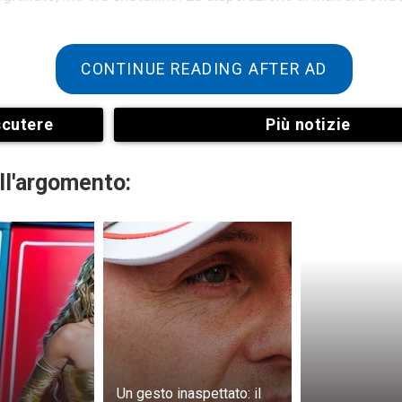
CONTINUE READING AFTER AD
scutere
Più notizie
ll'argomento:
ondata di eccitazione. Max stava lottando, lottando per la s
non era all’altezza della forza del coyote. Lacrime di gioia
re guardava. Non c’era, ma questo rendeva il tutto ancora p
roteggerlo. Ma poi accadde qualcosa di incredibile. 
fece strada eroicamente sotto il portico. Incredibilmente, 
oyote! Era semplicemente troppo grande perché Max potesse
Un gesto inaspettato: il