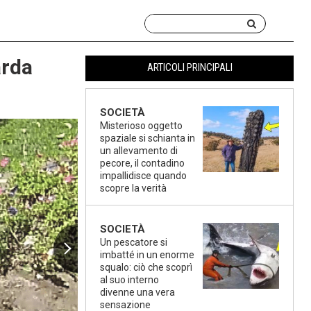
arda
ARTICOLI PRINCIPALI
SOCIETÀ
Misterioso oggetto
spaziale si schianta in
un allevamento di
pecore, il contadino
impallidisce quando
scopre la verità
SOCIETÀ
Un pescatore si
imbatté in un enorme
squalo: ciò che scoprì
al suo interno
divenne una vera
sensazione