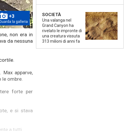
SOCIETÀ
+3
Una valanga nel
Guarda la galleria
Grand Canyon ha
rivelato le impronte di
ne, non era in
una creatura vissuta
ovava da nessuna
313 milioni di anni fa
ortile.
. Max apparve,
o le ombre.
tere forte per
te, e si stava
nte a tutti.