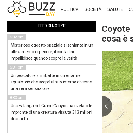
POLITICA
SOCIETÀ
SALUTE
C
FEED DI NOTIZIE
Coyote 
cosa è 
6:32 pm
Misterioso oggetto spaziale si schianta in un
allevamento di pecore, il contadino
impallidisce quando scopre la verità
6:31 pm
Un pescatore si imbatté in un enorme
squalo: ciò che scoprì al suo interno divenne
una vera sensazione
8:30 pm
Una valanga nel Grand Canyon ha rivelato le
impronte di una creatura vissuta 313 milioni
di anni fa