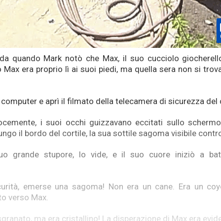
da quando Mark notò che Max, il suo cucciolo giocherello
o Max era proprio lì ai suoi piedi, ma quella sera non si tr
 computer e aprì il filmato della telecamera di sicurezza del c
ocemente, i suoi occhi guizzavano eccitati sullo schermo
go il bordo del cortile, la sua sottile sagoma visibile contr
uo grande stupore, lo vide, e il suo cuore iniziò a bat
scurità, emerse una sagoma! Non era un cane. Era un coyo
tto verso Max.
 sgranato, ma era cristallino! La disperazione di Max era evide