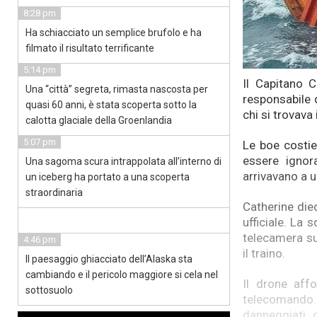
8:28 pm
Ha schiacciato un semplice brufolo e ha
filmato il risultato terrificante
5:14 pm
Il Capitano 
Una “città” segreta, rimasta nascosta per
responsabile 
quasi 60 anni, è stata scoperta sotto la
chi si trovava 
calotta glaciale della Groenlandia
5:07 pm
Le boe costie
essere ignor
Una sagoma scura intrappolata all’interno di
arrivavano a u
un iceberg ha portato a una scoperta
straordinaria
Catherine died
ufficiale. La
telecamera sul
4:46 pm
il traino.
Il paesaggio ghiacciato dell’Alaska sta
cambiando e il pericolo maggiore si cela nel
Il drone aff
sottosuolo
telecomando. 
danneggiati, 