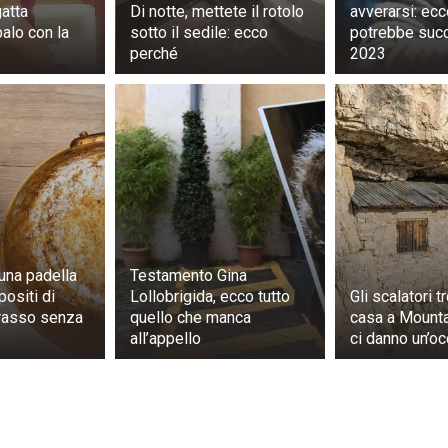
atta
Di notte, mettete il rotolo
avverarsi: ec
palo con la
sotto il sedile: ecco
potrebbe suc
perché
2023
ornò urgentemente alla nave principale per elaborare 
iò immediatamente un segnale alle altre imbarcazioni chi
 la nave chiamata EverCargo Voyager. La guardia costier
esaminarono i reperti, comprese le registrazioni, ma il prob
za di fondamenti formali per perquisire la nave.
una padella
Testamento Gina
ositi di
Lollobrigida, ecco tutto
Gli scalatori 
grasso senza
quello che manca
casa a Mounta
fingersi oceanografi. Sotto questa copertura, Catherine 
all’appello
ci danno un’oc
rdo dell’imbarcazione sospetta. Mentre ispezionava i loc
 delle paratie d’acciaio: si udì un bussare sommesso ma dis
 cesoie, forzarono la porta. Dall’interno emerse un uomo