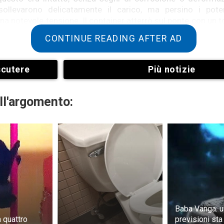
ollevarono delicatamente il carico, ma persino i pote
na notevole tensione. Il container atterrò sul ponte con un 
’equipaggio. Furono usate delle cesoie per aprire la serratu
CONTINUE READING AFTER AD
se scioccata da ciò che vide all’interno: la stanza era arre
scutere
Più notizie
ssati al pavimento e alle pareti. Sul pavimento era posata 
 una famiglia e di un uomo, presumibilmente del Sud-est asia
ll'argomento:
 Catherine furono interrotti dalla scoperta di un membro d
o un pacco sigillato con un registratore vocale all’inte
iva riprodotto, si udì una voce ansiosa: “Devo registrare q
pero che qualcuno lo senta e ci aiuti. Ci sono persone in pe
 si interruppe bruscamente.
Baba Vanga: u
 quattro
previsioni sta