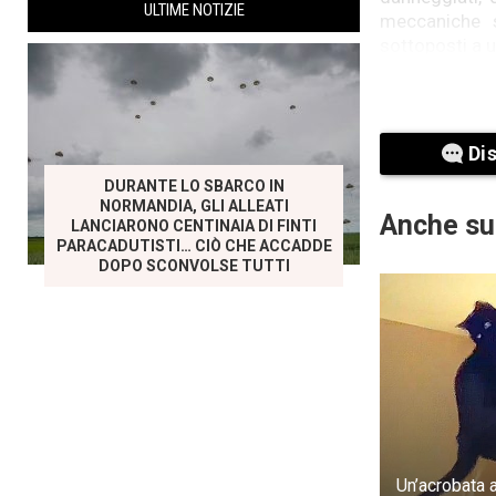
ULTIME NOTIZIE
meccaniche s
sottoposti a u
scalpore tra l
porta.
Catherine rima
Di
saldamente fi
DURANTE LO SBARCO IN
l’immagine di
NORMANDIA, GLI ALLEATI
Anche su
LANCIARONO CENTINAIA DI FINTI
I pensieri di
PARACADUTISTI… CIÒ CHE ACCADDE
teneva in man
DOPO SCONVOLSE TUTTI
messaggio ven
ci trovino… S
registrazione
Un’acrobata a