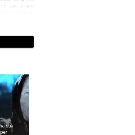
nti cavi erano
tonfo, causando
ra centrale e la
data con mobili
una cornice con
tico.
ell’equipaggio:
rno. Mentre il
uesto prima che
ricolo qui”. La
na sua
 per