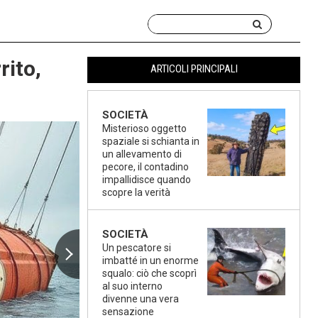
rito,
ARTICOLI PRINCIPALI
SOCIETÀ
Misterioso oggetto
spaziale si schianta in
un allevamento di
pecore, il contadino
impallidisce quando
scopre la verità
SOCIETÀ
Un pescatore si
imbatté in un enorme
squalo: ciò che scoprì
al suo interno
divenne una vera
sensazione