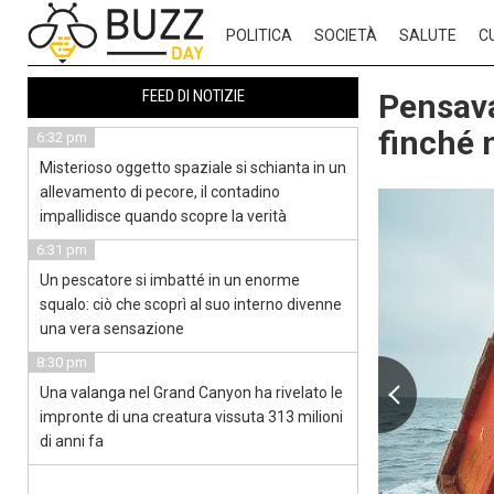
POLITICA
SOCIETÀ
SALUTE
C
FEED DI NOTIZIE
Pensava
finché 
6:32 pm
Misterioso oggetto spaziale si schianta in un
allevamento di pecore, il contadino
impallidisce quando scopre la verità
6:31 pm
Un pescatore si imbatté in un enorme
squalo: ciò che scoprì al suo interno divenne
una vera sensazione
8:30 pm
Una valanga nel Grand Canyon ha rivelato le
impronte di una creatura vissuta 313 milioni
di anni fa