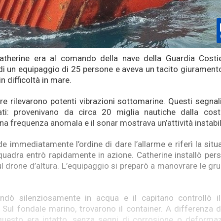
Catherine era al comando della nave della Guardia Costie
di un equipaggio di 25 persone e aveva un tacito giurament
in difficoltà in mare.
re rilevarono potenti vibrazioni sottomarine. Questi segna
ati: provenivano da circa 20 miglia nautiche dalla cos
na frequenza anomala e il sonar mostrava un’attività instabil
e immediatamente l’ordine di dare l’allarme e riferì la situ
 squadra entrò rapidamente in azione. Catherine installò pe
 drone d’altura. L’equipaggio si preparò a manovrare le gru 
ondò silenziosamente in acqua e il capitano controllò i
Sul fondale marino, trovarono il container. A differenza dei
questo era intatto, senza segni di corrosione o deformaz