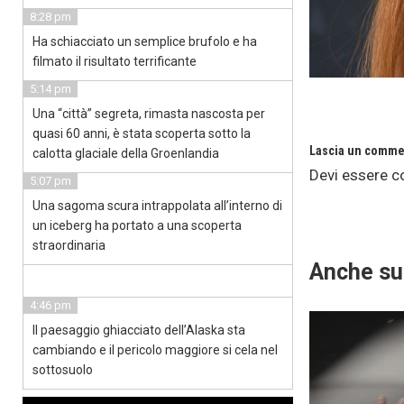
8:28 pm
Ha schiacciato un semplice brufolo e ha
filmato il risultato terrificante
5:14 pm
Una “città” segreta, rimasta nascosta per
quasi 60 anni, è stata scoperta sotto la
Lascia un comme
calotta glaciale della Groenlandia
Devi essere
c
5:07 pm
Una sagoma scura intrappolata all’interno di
un iceberg ha portato a una scoperta
straordinaria
Anche su
4:46 pm
Il paesaggio ghiacciato dell’Alaska sta
cambiando e il pericolo maggiore si cela nel
sottosuolo