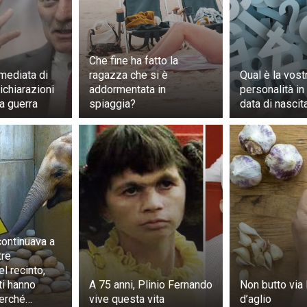
Che fine ha fatto la
mediata di
ragazza che si è
Qual è la vost
ichiarazioni
addormentata in
personalità in
a guerra
spiaggia?
data di nascit
continuava a
tre
el recinto,
ti hanno
A 75 anni, Plinio Fernando
Non butto via
perché…
vive questa vita
d’aglio