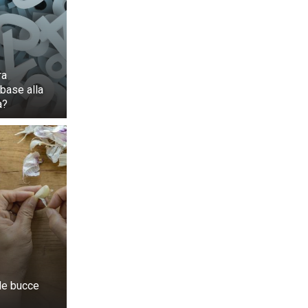
ra
 base alla
a?
 le bucce