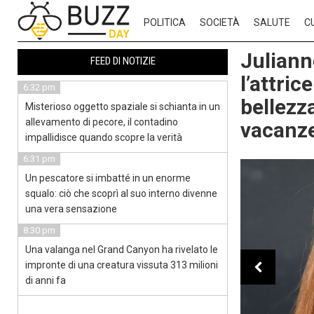
POLITICA
SOCIETÀ
SALUTE
C
Juliann
FEED DI NOTIZIE
l’attri
6:32 pm
bellezz
Misterioso oggetto spaziale si schianta in un
allevamento di pecore, il contadino
vacanz
impallidisce quando scopre la verità
6:31 pm
Un pescatore si imbatté in un enorme
squalo: ciò che scoprì al suo interno divenne
una vera sensazione
8:30 pm
Una valanga nel Grand Canyon ha rivelato le
impronte di una creatura vissuta 313 milioni
di anni fa