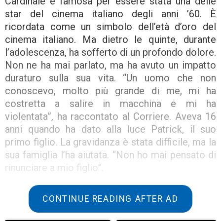
Cardinale è famosa per essere stata una delle
star del cinema italiano degli anni ’60. È
ricordata come un simbolo dell’età d’oro del
cinema italiano. Ma dietro le quinte, durante
l’adolescenza, ha sofferto di un profondo dolore.
Non ne ha mai parlato, ma ha avuto un impatto
duraturo sulla sua vita. “Un uomo che non
conoscevo, molto più grande di me, mi ha
costretta a salire in macchina e mi ha
violentata”, ha raccontato al Corriere. Aveva 16
anni quando ha dato alla luce Patrick, il suo
primo figlio. La gravidanza è stata difficile, ma la
sua famiglia l’ha aiutata. “Non ho mai pensato di
rinunciare a mio figlio”.
Tutta la sua famiglia l’ha sostenuta con il
CONTINUE READING AFTER AD
bambino, i suoi genitori e sua sorella Blanche. Lo
hanno accolto nella loro famiglia all’inizio della