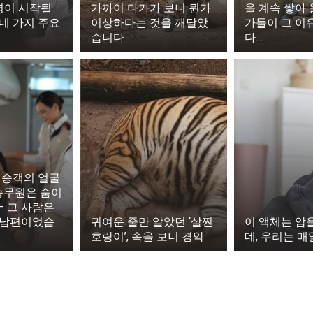
했던 일이, 작은 용기와 빠른 판단 덕분에 무사히 끝난 것이었
이 시작될
가까이 다가가 보니 뭔가
을 계속 쌓아
네 가지 주요
이상하다는 것을 깨달았
가들이 그 이
무릎 위에서 천천히 눈을 감았고, 집 안에는 조용한 평화가
습니다
다…
 승객의 얼굴
 승무원은 숨이
— 그 사람은
 남편이었습
귀여운 줄만 알았던 ‘살찐
이 액체는 암
호랑이’, 속을 보니 경악
데, 우리는 