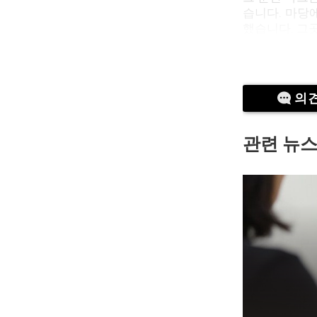
습니다. 마당
했습니다. 그
공포에 떨던 
빨리 몸을 낮
의
관련 뉴
그날 밤, 마