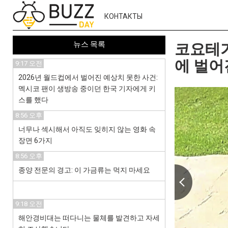
КОНТАКТЫ
뉴스 목록
코요테가
에 벌어
9:17 오전
2026년 월드컵에서 벌어진 예상치 못한 사건:
멕시코 팬이 생방송 중이던 한국 기자에게 키
스를 했다
8:56 오후
너무나 섹시해서 아직도 잊히지 않는 영화 속
장면 6가지
8:56 오후
종양 전문의 경고: 이 가금류는 먹지 마세요
9:18 오전
해안경비대는 떠다니는 물체를 발견하고 자세