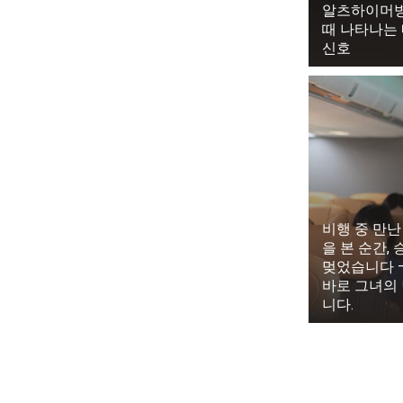
로 이어질 뻔
알츠하이머병
때 나타나는 
스는 마크의 
신호
다.
비행 중 만난
을 본 순간,
멎었습니다 
바로 그녀의
니다.