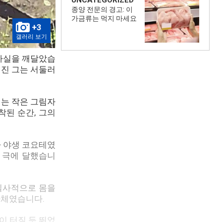
UNCATEGORIZED
종양 전문의 경고: 이
가금류는 먹지 마세요
+3
갤러리 보기
 사실을 깨달았습
해진 그는 서둘러
이는 작은 그림자
착된 순간, 그의
라 야생 코요테였
은 극에 달했습니
필사적으로 몸을
자체였습니다.
이 터질 듯 뛰었