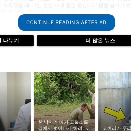
에 도착했을 때, 그는 현관 아래 좁은 공간에서 몸을 숨기고 
곳은 코요테가 접근할 수 없는 안전한 곳이었습니다.
CONTINUE READING AFTER AD
맥스는 마크의 발소리를 듣자 희미하게 낑낑거리며 반응했습니
춰 맥스를 품에 안았고, 안도의 한숨을 내쉬며 집 안으로 들어
견 나누기
더 많은 뉴스
스
한 남자가 아기 코뿔소를
크는 간신히 구한 맥스를 꼭 끌어안고 놓지 않았습니다. 자칫
길에서 벗어나게 하려다,
코끼리가 우리