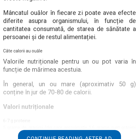
Mâncatul ouălor în fiecare zi poate avea efecte
diferite asupra organismului, în funcție de
cantitatea consumată, de starea de sănătate a
persoanei și de restul alimentației.
Câte calorii au ouăle
Valorile nutriționale pentru un ou pot varia în
funcție de mărimea acestuia.
În general, un ou mare (aproximativ 50 g)
conține în jur de 70-80 de calorii.
Valori nutriționale
6-7 g proteine
5 grame de grăsimi (din care aproximativ 1,6 grame sunt grăsimi
saturate)
CONTINUE READING AFTER AD