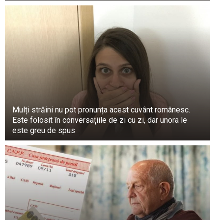
Mulți străini nu pot pronunța acest cuvânt românesc.
Este folosit în conversațiile de zi cu zi, dar unora le
Consumul de ouă poate fi benefic pentru
este greu de spus
persoanele cu diabet zaharat sau pentru acelea
care urmează o dietă low-carb.
Efecte pozitive
Aport de proteine:
Ouăle sunt o sursă excelentă
de proteine de înaltă calitate, care sunt esențiale