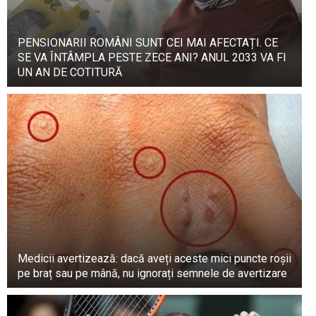
pentru construirea și repararea țesuturilor,
funcționarea corectă a sistemului imunitar și
producerea de hormoni și enzime.
PENSIONARII ROMÂNI SUNT CEI MAI AFECTAȚI. CE
SE VA ÎNTÂMPLA PESTE ZECE ANI? ANUL 2033 VA FI
Vitamine și minerale:
Ouăle conțin o serie de
UN AN DE COTITURĂ
vitamine și minerale esențiale, precum vitamina
D, vitamina B12, vitamina A, vitamina E, seleniu,
fosfor și colină. Acești nutrienți sunt importanți
pentru sănătatea creierului, sănătatea oaselor și
funcționarea sistemului nervos.
Sănătatea inimii:
Consumul de ouă poate
îmbunătăți profilul lipidic al sângelui, deoarece
ouăle conțin colesterol bun (HDL) și acizi grași
omega-3, care sunt benefici pentru sănătatea
Medicii avertizează: dacă aveți aceste mici puncte roșii
inimii.
pe braț sau pe mână, nu ignorați semnele de avertizare
Efecte negative