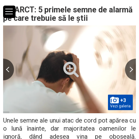
INFARCT: 5 primele semne de alarmă
pe care trebuie să le știi
+3
Vezi galeria
Unele semne ale unui atac de cord pot apărea cu
o lună înainte, dar majoritatea oamenilor le
ignoră, dând adesea vina pe oboseală.