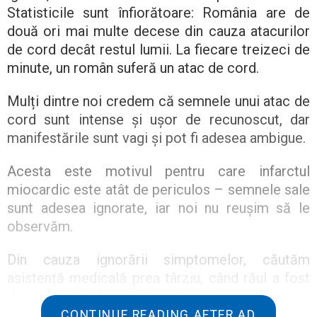
Statisticile sunt înfiorătoare: România are de
două ori mai multe decese din cauza atacurilor
de cord decât restul lumii. La fiecare treizeci de
minute, un român suferă un atac de cord.
Mulți dintre noi credem că semnele unui atac de
cord sunt intense și ușor de recunoscut, dar
manifestările sunt vagi și pot fi adesea ambigue.
Acesta este motivul pentru care infarctul
miocardic este atât de periculos – semnele sale
sunt adesea ignorate, iar noi nu reușim să le
observăm.
Din cauza ignorării simptomelor, căutăm
asistență medicală prea târziu, când răul a fost
deja făcut. Nu uitați, cu cât începeți mai
devreme tratamentul, cu atât mai mari sunt
CONTINUE READING AFTER AD