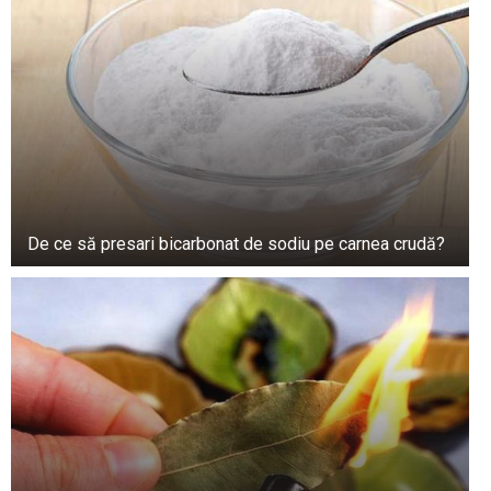
Amețeala însoțită de lesin, dureri în piept și
dificultăți de respirație semnalează o scădere a
tensiunii arteriale din cauza unei circulații
blocate. Acest lucru înseamnă că persoana
respectivă riscă să facă un atac de cord.
Oboseala sau somnolență sunt semne specifice
unui atac de cord la femei, care pot apărea chiar
și cu o lună înainte de declanșarea unui atac de
De ce să presari bicarbonat de sodiu pe carnea crudă?
cord.
Este normal să te simți obosită după o zi lungă
la serviciu sau dacă nu ai dormit suficient, dar
dacă se întâmplă în fiecare zi, chiar dacă te
odihnești suficient, ar trebui să faci o
programare la un cardiolog.
Indigestia, greața, vărsăturile și eructațiile