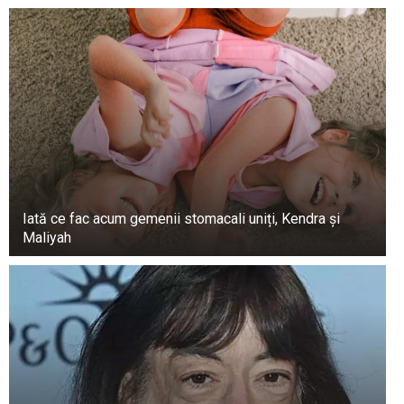
Iată ce fac acum gemenii stomacali uniți, Kendra și
Maliyah
Semne mai puțin cunoscute ale unui atac de
cord la care ar trebui să fiți atenți.
Durerea în alte zone ale corpului, și anume
durerea în braț, gât, umăr, spate, gât, maxilar sau
stomac, poate apărea atunci când un blocaj într-