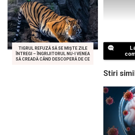
L
TIGRUL REFUZĂ SĂ SE MIȘTE ZILE
com
ÎNTREGI – ÎNGRIJITORUL NU-I VENEA
SĂ CREADĂ CÂND DESCOPERĂ DE CE
Stiri simi
Mii de perso
concursul de 
silueta sa ase
stârnind aplau
pozitivității 
Jane se stră
femeie suprap
sunt aici pent