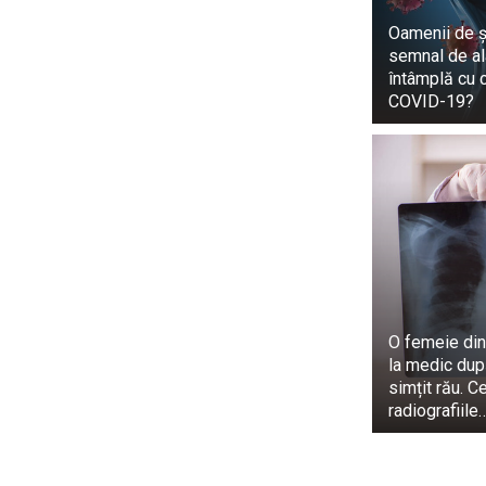
ce, în urmă c
Oamenii de șt
iubesc pe min
semnal de al
la concurs. Pe 
întâmplă cu 
COVID-19?
THE CHEERS 
SWIMSUIT 😲
She truly 
pic.twitter.
— Dyan Castill
În opinia tu
World 2023. Ia
O femeie din
” Nepalul ara
la medic dup
femeie adevăr
simțit rău. C
radiografiile
Miss Nepal es
“Este superbă