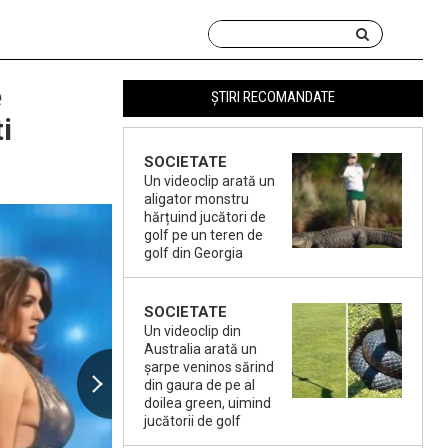
e
ȘTIRI RECOMANDATE
i
SOCIETATE
Un videoclip arată un
aligator monstru
hărțuind jucători de
golf pe un teren de
golf din Georgia
SOCIETATE
Un videoclip din
Australia arată un
șarpe veninos sărind
din gaura de pe al
doilea green, uimind
jucătorii de golf