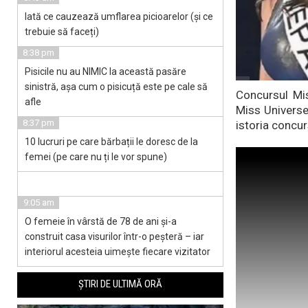
Iată ce cauzează umflarea picioarelor (și ce
trebuie să faceți)
8:38 pm
Pisicile nu au NIMIC la această pasăre
sinistră, așa cum o pisicuță este pe cale să
Concursul Mis
afle
Miss Universe
8:37 pm
istoria concur
10 lucruri pe care bărbații le doresc de la
femei (pe care nu ți le vor spune)
9:05 am
O femeie în vârstă de 78 de ani și-a
construit casa visurilor într-o peșteră – iar
interiorul acesteia uimește fiecare vizitator
ȘTIRI DE ULTIMĂ ORĂ