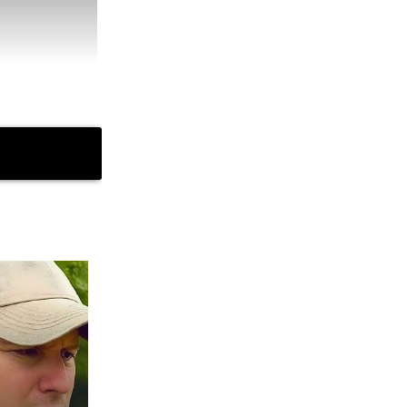
concursului la
fata a uimit cu
a încrezătoare,
. Susținătoare a
nt de greutate.
În calitate de
e de frumusețe,
umusețe. În timp