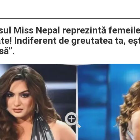
ul Miss Nepal reprezintă femeil
te! Indiferent de greutatea ta, eșt
să”.