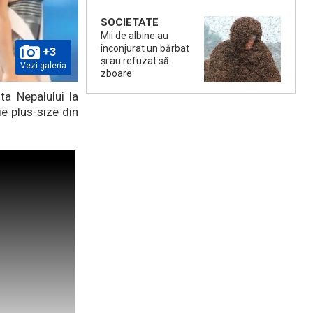
SOCIETATE
Mii de albine au
înconjurat un bărbat
+3
și au refuzat să
Vezi galeria
zboare
a Nepalului la
e plus-size din