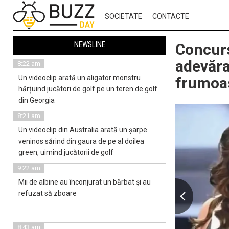
SOCIETATE
CONTACTE
NEWSLINE
Concurs
adevăra
8:22 am
Un videoclip arată un aligator monstru
frumoa
hărțuind jucători de golf pe un teren de golf
din Georgia
8:21 am
Un videoclip din Australia arată un șarpe
veninos sărind din gaura de pe al doilea
green, uimind jucătorii de golf
9:22 am
Mii de albine au înconjurat un bărbat și au
refuzat să zboare
8:43 am