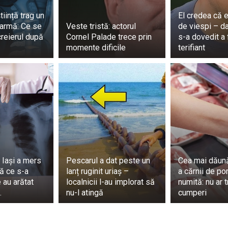
u câțiva ani, eram 0 dintre cele care nu aveau încredere î
iință trag un
El credea că e
e însămi, iar pentru mine, asta înseamnă succes!” – a declar
armă: Ce se
Veste tristă: actorul
de viespi – d
internet, reacția fanilor a fost foarte diferită. Toate
creierul după
Cornel Palade trece prin
s-a dovedit a 
momente dificile
terifiant
FOR MISS NEPAL JANE GARRETT AS SHE EMERGES IN H
👏🏻
wears her advocacy of body positivity on her s
com/m59Zzz7ZI6
ejo (@DYANCASTILLEJO)
November 16, 2023
turor, reprezentanta englezului este demnă de a câștiga 
tă câteva dintre reacțiile fanilor de pe Twitter/X.
 Iași a mers
Pescarul a dat peste un
Cea mai dăună
tă lumii că ar trebui să ne acceptăm pentru ceea ce suntem!
ă ce s-a
lanț ruginit uriaș –
a cărnii de po
ată!”.
e au arătat
localnicii l-au implorat să
numită: nu ar 
…
nu-l atingă
cumperi
te o învingătoare! Ea este reprezentativă pentru femeile ad
!”