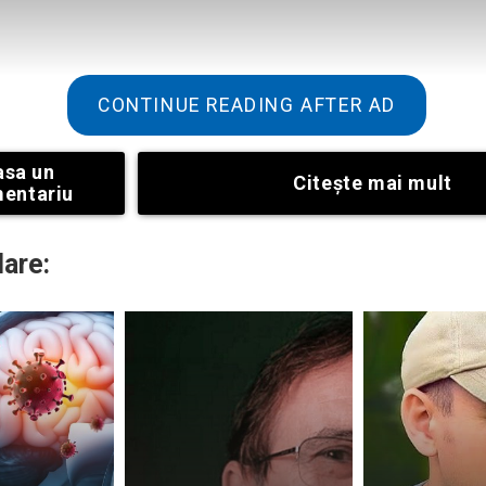
CONTINUE READING AFTER AD
asa un
Citeşte mai mult
entariu
lare:
ane au ovaționat pe prima femeie plus-size din istoria 
costume de baie. În probele preliminare ale spectacolului, 
mănătoare cu cea a lui Rubens, sânii luxuriantă și atitudine
zele publicului. Jane este asistentă medicală și antreprenor
corporale, ea crede că toate femeile sunt frumoase, indifere
duiește să schimbe stereotipurile legate de frumusețe: “
onderala care nu se încadrează în noțiunile convențional
ru a reprezenta toate femeile. Nu există un singur tip de fr