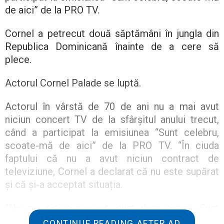
de aici” de la PRO TV.
Cornel a petrecut două săptămâni în jungla din
Republica Dominicană înainte de a cere să
plece.
Actorul Cornel Palade se luptă.
Actorul în vârstă de 70 de ani nu a mai avut
niciun concert TV de la sfârșitul anului trecut,
când a participat la emisiunea “Sunt celebru,
scoate-mă de aici” de la PRO TV. “În ciuda
faptului că nu a avut niciun contract de
televiziune, Cornel a declarat că nu este supărat
și că și-a acceptat situația.
“Nu am niciun proiect, sunt doar acasă. Sunt
pensionar și duc o viață liniștită. Și domnul
CONTINUE READING AFTER AD