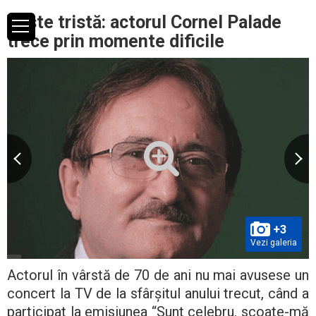
Veste tristă: actorul Cornel Palade
trece prin momente dificile
+3
Vezi galeria
Actorul în vârstă de 70 de ani nu mai avusese un
concert la TV de la sfârșitul anului trecut, când a
participat la emisiunea “Sunt celebru, scoate-mă