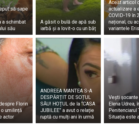
Acest articol 
ceput să sape
actualizare a 
COVID-19 în 2
a a schimbat
A găsit o bulă de apă sub
național, cu a
ului său
iarbă și a lovit-o cu un băț
variantele Eris
ANDREЕА MANTEA S-A
DESPĂRȚIT DE SOȚUL
Vești șocante
despre Florin
SĂU! HOȚUL de la “CASA
Elena Udrea, î
 o umilință
JUBILEE” a avut o relație
Penitenciarul 
e actor
ruptă cu mulți ani în urmă
Situația este 