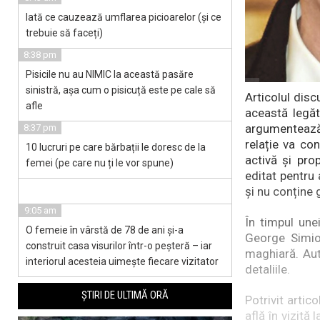
Iată ce cauzează umflarea picioarelor (și ce
trebuie să faceți)
8:38 pm
Pisicile nu au NIMIC la această pasăre
sinistră, așa cum o pisicuță este pe cale să
Articolul disc
afle
această legăt
argumentează
8:37 pm
relație va con
10 lucruri pe care bărbații le doresc de la
activă și pro
femei (pe care nu ți le vor spune)
editat pentru
și nu conține
9:05 am
În timpul une
O femeie în vârstă de 78 de ani și-a
George Simion
construit casa visurilor într-o peșteră – iar
maghiară. Aut
interiorul acesteia uimește fiecare vizitator
detaliile.
ȘTIRI DE ULTIMĂ ORĂ
Potrivit artic
află în vizită