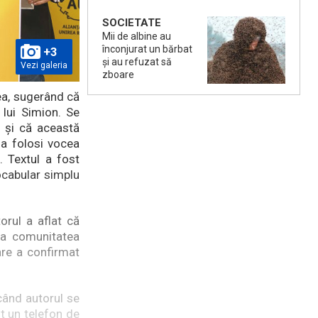
SOCIETATE
Mii de albine au
înconjurat un bărbat
+3
și au refuzat să
Vezi galeria
zboare
dea, sugerând că
 lui Simion. Se
 și că această
u a folosi vocea
. Textul a fost
ocabular simplu
orul a aflat că
ca comunitatea
are a confirmat
 când autorul se
it un telefon de