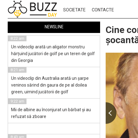
SOCIETATE
CONTACTE
NEWSLINE
Cine co
șocantă
8:22 am
Un videoclip arată un aligator monstru
hărțuind jucători de golf pe un teren de golf
din Georgia
8:21 am
Un videoclip din Australia arată un șarpe
veninos sărind din gaura de pe al doilea
green, uimind jucătorii de golf
9:22 am
Mii de albine au înconjurat un bărbat și au
refuzat să zboare
8:43 am