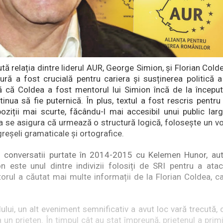
ută relația dintre liderul AUR, George Simion, și Florian Col
ură a fost crucială pentru cariera și susținerea politică a
 că Coldea a fost mentorul lui Simion încă de la început
tinua să fie puternică. În plus, textul a fost rescris pentr
poziții mai scurte, făcându-l mai accesibil unui public larg
 a se asigura că urmează o structură logică, folosește un v
 greșeli gramaticale și ortografice.
i conversatii purtate în 2014-2015 cu Kelemen Hunor, aut
 este unul dintre indivizii folosiți de SRI pentru a ata
orul a căutat mai multe informații de la Florian Coldea, c
olului, un alt eveniment semnificativ a avut loc vară trecută,
 la un prieten. În timpul cât au stat împreună, prietenul a prim