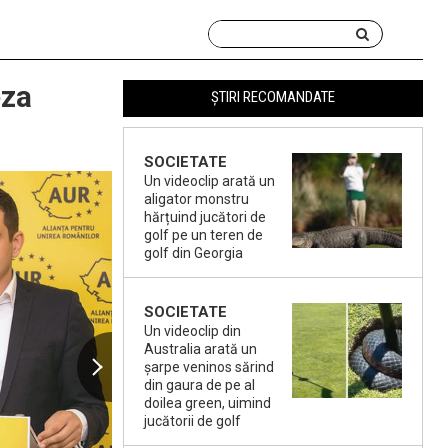
eza
ȘTIRI RECOMANDATE
SOCIETATE
Un videoclip arată un
aligator monstru
hărțuind jucători de
golf pe un teren de
golf din Georgia
SOCIETATE
Un videoclip din
Australia arată un
șarpe veninos sărind
din gaura de pe al
doilea green, uimind
jucătorii de golf