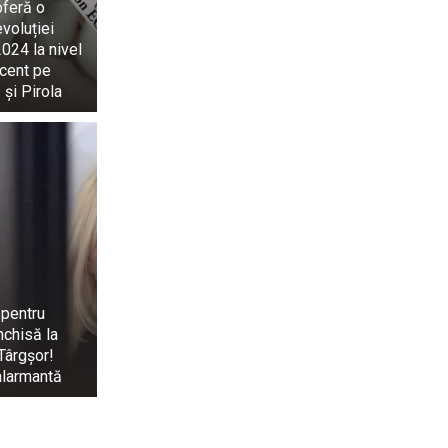
oferă o
evoluției
024 la nivel
ccent pe
 și Pirola
 pentru
nchisă la
Târgșor!
alarmantă