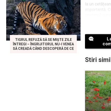
la un cetățean
importantă. Ce
prietenul cun
a intermedia 
Articolul su
apropiate de 
L
TIGRUL REFUZĂ SĂ SE MIȘTE ZILE
Autorul note
com
ÎNTREGI – ÎNGRIJITORUL NU-I VENEA
termen lung 
SĂ CREADĂ CÂND DESCOPERĂ DE CE
legătură cont
Stiri simi
Liviu Dragnea,
revenirii lui 
gândească la r
peisajul polit