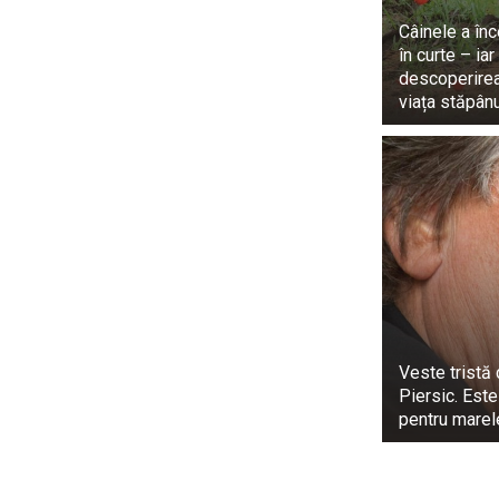
Câinele a în
în curte – iar
descoperire
viața stăpân
Veste tristă 
Piersic. Este
pentru marel