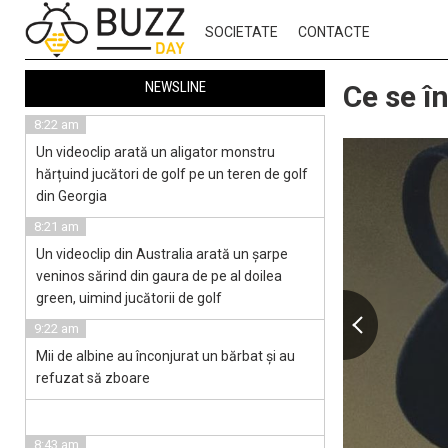
SOCIETATE
CONTACTE
NEWSLINE
Ce se î
8:22 am
Un videoclip arată un aligator monstru
hărțuind jucători de golf pe un teren de golf
din Georgia
8:21 am
Un videoclip din Australia arată un șarpe
veninos sărind din gaura de pe al doilea
green, uimind jucătorii de golf
9:22 am
Mii de albine au înconjurat un bărbat și au
refuzat să zboare
8:43 am