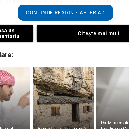
e sănătate a Prințesei de Wales trebuie să fie clarificată.
CONTINUE READING AFTER AD
asa un
Citeşte mai mult
entariu
lare:
e scenarii, iar unele persoane susțin că familia regală br
re de sănătate a lui Kate Middleton. Alții cred că situația
tată.
ă zvonuri despre posibile operații estetice pe care acesta l
Dieta miraculo
e sunt
Alpiniștii găsesc o casă
Ion Iliescu C