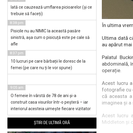
Iată ce cauzează umflarea picioarelor (și ce
trebuie să faceți)
8:38 pm
În ultima vrem
Pisicile nu au NIMIC la această pasăre
sinistră, așa cum o pisicuță este pe cale să
Ultima dată câ
afle
au apărut mai
8:37 pm
Palatul Bucki
10 lucruri pe care bărbații le doresc de la
abdominală, î
femei (pe care nu ți le vor spune)
operație.
Acest lucru a
9:05 am
fotografie cu 
O femeie în vârstă de 78 de ani și-a
că aceasta a 
construit casa visurilor într-o peșteră – iar
imaginea și a 
interiorul acesteia uimește fiecare vizitator
Acest lucru 
Middleton și 
ȘTIRI DE ULTIMĂ ORĂ