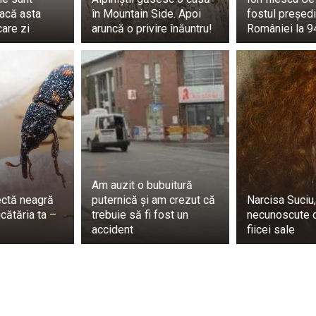
peculații. Cu toate acestea, Familia Regală are o cu totul altă
facă asta
în Mountain Side. Apoi
fostul președi
care zi
aruncă o privire înăuntru!
României la 9
ropiată de Familia Regală a declarat recent pentru The Tel
Aceste zvonuri i-ar deranja pe Kate Middleton și pe soțul ei, P
oțul ei, William, sunt tulburați de faptul că oamenii speculea
de sănătate’, a declarat sursa citată. Aceste speculații au 
urmă.
putut participa la slujba de comemorare a nasului său, reg
leme personale’, fără a da detalii.
Am auzit o bubuitură
ectă neagră
puternică și am crezut că
Narcisa Suciu,
ucătăria ta –
trebuie să fi fost un
necunoscute d
accident
fiicei sale