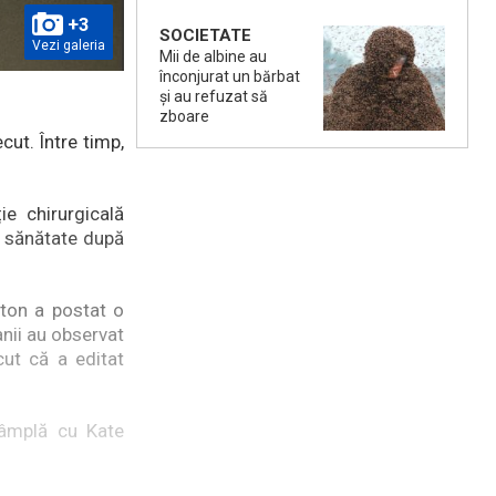
+3
SOCIETATE
Vezi galeria
Mii de albine au
înconjurat un bărbat
și au refuzat să
zboare
cut. Între timp,
e chirurgicală
e sănătate după
ton a postat o
anii au observat
cut că a editat
tâmplă cu Kate