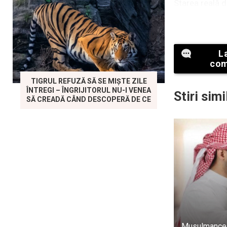
Starea reală d
L
com
TIGRUL REFUZĂ SĂ SE MIȘTE ZILE
ÎNTREGI – ÎNGRIJITORUL NU-I VENEA
Stiri simi
SĂ CREADĂ CÂND DESCOPERĂ DE CE
Există divers
adevărata sta
decât cea rela
În plus, exist
Musulmancel