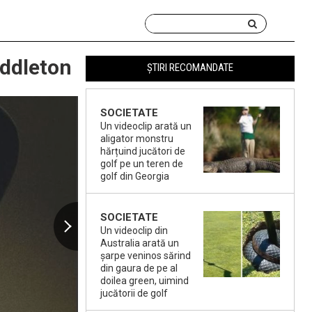
iddleton
ȘTIRI RECOMANDATE
SOCIETATE
Un videoclip arată un
aligator monstru
hărțuind jucători de
golf pe un teren de
golf din Georgia
SOCIETATE
Un videoclip din
Australia arată un
șarpe veninos sărind
din gaura de pe al
doilea green, uimind
jucătorii de golf