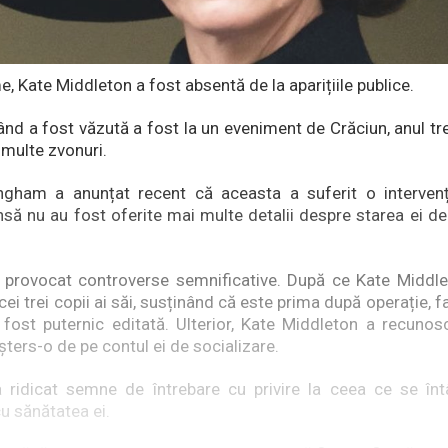
e, Kate Middleton a fost absentă de la aparițiile publice.
nd a fost văzută a fost la un eveniment de Crăciun, anul tre
 multe zvonuri.
ngham a anunțat recent că aceasta a suferit o intervenți
nsă nu au fost oferite mai multe detalii despre starea ei d
 provocat controverse semnificative. După ce Kate Middle
cei trei copii ai săi, susținând că este prima după operație, f
fost puternic editată. Ulterior, Kate Middleton a recunos
șters-o de pe contul ei de socializare.
a ridicat semne de întrebare cu privire la ceea ce se în
cu sănătatea ei.