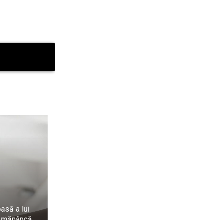
itanică ascunde
 este mai gravă
e-ar fi suferit.
asă a lui
e mănâncă