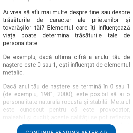
Ai vrea să afli mai multe despre tine sau despre
trăsăturile de caracter ale prietenilor și
tovarășilor tăi? Elementul care îți influențează
viața poate determina trăsăturile tale de
personalitate.
De exemplu, dacă ultima cifră a anului tău de
naștere este 0 sau 1, ești influențat de elementul
metalic.
Dacă anul tău de naștere se termină în 0 sau 1
(de exemplu, 1981, 2000), este posibil să ai o
personalitate naturală robustă și stabilă. Metalul
este cunoscut pentru că este provocator,
maleabil și ductil; aceste calități se pot reflecta
în caracterul tău. Cei născuți în acești ani tind să
fie energici, cu spirit liber și adaptabili la orice
CONTINUE READING AFTER AD