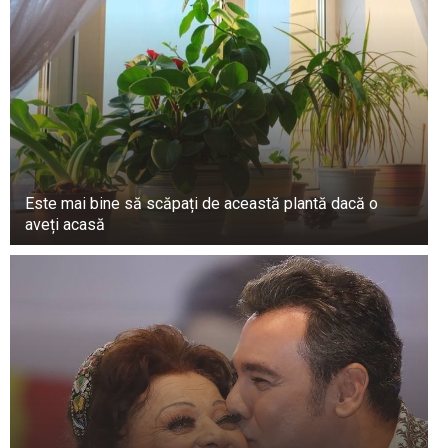
6 sau 7 (1996, 1976 etc.), sunt sub influența
focului pe tot parcursul vieții, care este un
element puternic. Sunt incredibil de pasionați,
sexy și plini de farmec. Oamenii sunt atrași de
indivizi carismatici, chiar și la bătrânețe. Acești
indivizi posedă o alură irezistibilă și își mențin
vivacitatea spiritului. Sunt pricepuți să se
distreze și să se distreze și pot face minuni în
Este mai bine să scăpați de această plantă dacă o
pat.
aveți acasă
În plus, cei născuți în acești ani sunt cunoscuți
pentru natura lor grijulie față de cei dragi.
Personalitățile înflăcărate pot prezenta uneori
calități negative, cum ar fi impulsivitatea și
imprudență, și poate să nu fie ușor de înțeles
motivele din spatele acțiunilor lor.
Oamenii născuți în anii care se termină în 8 sau