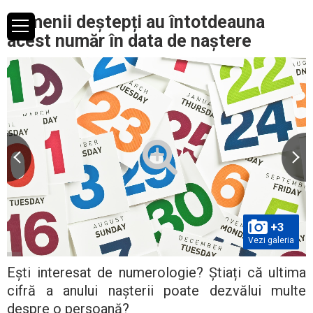
Oamenii deștepți au întotdeauna
acest număr în data de naștere
+3
Vezi galeria
Ești interesat de numerologie? Știați că ultima
cifră a anului nașterii poate dezvălui multe
despre o persoană?