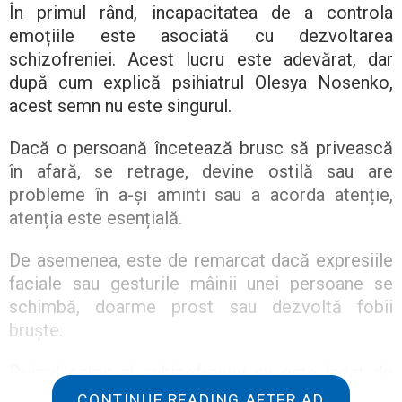
În primul rând, incapacitatea de a controla
emoțiile este asociată cu dezvoltarea
schizofreniei. Acest lucru este adevărat, dar
după cum explică psihiatrul Olesya Nosenko,
acest semn nu este singurul.
Dacă o persoană încetează brusc să privească
în afară, se retrage, devine ostilă sau are
probleme în a-și aminti sau a acorda atenție,
atenția este esențială.
De asemenea, este de remarcat dacă expresiile
faciale sau gesturile mâinii unei persoane se
schimbă, doarme prost sau dezvoltă fobii
bruște.
Primul semn al schizofreniei nu este legat de
voci, ci de o tulburare de gândire. O persoană
CONTINUE READING AFTER AD