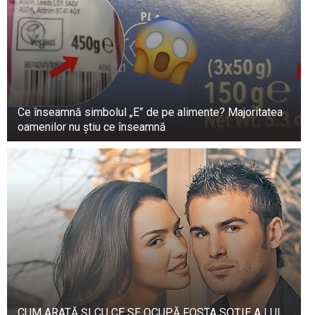
Ce înseamnă simbolul „E” de pe alimente? Majoritatea
oamenilor nu știu ce înseamnă
CUM ARATĂ ȘI CU CE SE OCUPĂ FOSTA SOȚIE A LUI