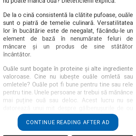
nu poate mânca ouă? Dieteticienii explică.
De la o cină consistentă la clătite pufoase, ouăle
sunt o piatră de temelie culinară. Versatilitatea
lor în bucătărie este de neegalat, făcându-le un
element de bază în nenumărate feluri de
mâncare și un produs de sine stătător
încântător.
Ouăle sunt bogate în proteine și alte ingrediente
valoroase. Cine nu iubește ouăle omletă sau
omletele? Ouăle pot fi bune pentru tine sau rele
pentru tine. Unele persoane ar trebui să mănânce
mai puține ouă sau deloc. Acest lucru nu se
datorează unui mit despre gălbenușurile de ou
care provoacă boli de inimă. Ci din cauza a ceea
CONTINUE READING AFTER AD
ce experții în nutriție știu de mult timp. Ouăle
sunt unul dintre cei mai comuni alergeni din dieta