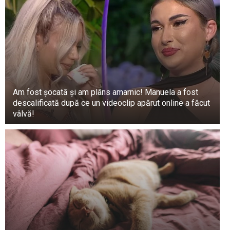
Aceasta ajută, de asemenea, organismul să
scape de toxine.
Ouăle sunt potrivite și pentru persoanele cu
probleme de vedere.
Ouăle sunt, de asemenea, nutritive, așa că te
ajută să îți controlezi pofta de mâncare.
Am fost șocată și am plâns amarnic! Manuela a fost
descalificată după ce un videoclip apărut online a făcut
vâlvă!