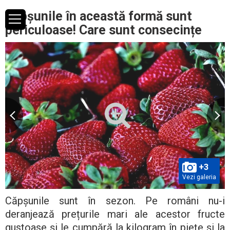
Căpșunile în această formă sunt
periculoase! Care sunt consecințe
+3
Vezi galeria
Căpșunile sunt în sezon. Pe români nu-i
deranjează prețurile mari ale acestor fructe
gustoase și le cumpără la kilogram în piețe și la