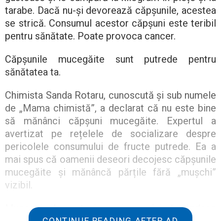
tarabe. Dacă nu-și devorează căpșunile, acestea
se strică. Consumul acestor căpșuni este teribil
pentru sănătate. Poate provoca cancer.
Căpșunile mucegăite sunt putrede pentru
sănătatea ta.
Chimista Sanda Rotaru, cunoscută și sub numele
de „Mama chimistă”, a declarat că nu este bine
să mănânci căpșuni mucegăite. Expertul a
avertizat pe rețelele de socializare despre
pericolele consumului de fructe putrede. Ea a
mai spus că oamenii deseori decojesc căpșunile
mucegăite și mănâncă părțile fără „mușchi”
vizibil.
Mucegaiurile sunt ciuperci care își răspândesc
sporii prin fructe. Aceste ciuperci produc
CONTINUE READING AFTER AD