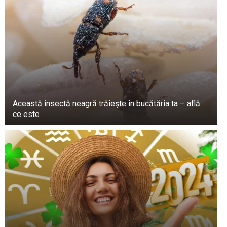
jos raft din frigider. Îndepărtați tulpinile înainte
de a le mânca pentru a absorbi mai puțină apă.
Această insectă neagră trăiește în bucătăria ta – află
ce este