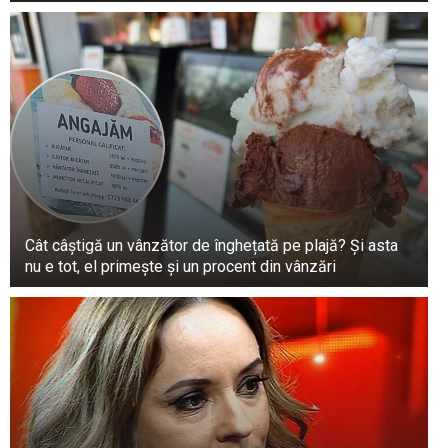
Cât câștigă un vânzător de înghețată pe plajă? Și asta
nu e tot, el primește și un procent din vânzări
Rotaru a spus că mucegaiul se dezvoltă cel mai
repede pe fructele cu multă apă. Acest lucru
este valabil mai ales pentru zmeură, afine, cireșe
și căpșuni – fructele care ne plac cel mai mult.