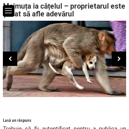
Maimuța ia cățelul – proprietarul este
șocat să afle adevărul
Lasă un răspuns
Trebuie să fii
autentificat
pentru a publica un