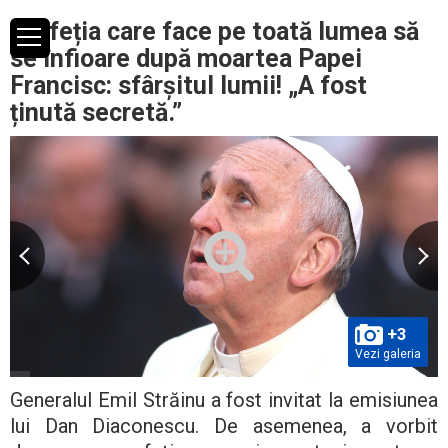
Profeția care face pe toată lumea să
se înfioare după moartea Papei
Francisc: sfârșitul lumii! „A fost
ținută secretă.”
+3
Vezi galeria
Generalul Emil Străinu a fost invitat la emisiunea
lui Dan Diaconescu. De asemenea, a vorbit