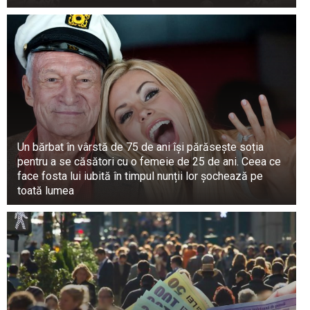
Al doilea element se bazează pe binecunoscuta
profeție de la Fatima. Profeția de la Fatima are
trei părți clare. Prima parte este despre cei trei
copii care văd iadul. Asta se va întâmpla cu toți
cei care nu… Asta numim profeție, nu? Vorbim
despre motivul pentru care a fost aici.
Un bărbat în vârstă de 75 de ani își părăsește soția
pentru a se căsători cu o femeie de 25 de ani. Ceea ce
face fosta lui iubită în timpul nunții lor șochează pe
toată lumea