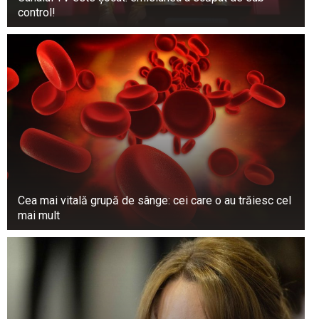
control!
Cea mai vitală grupă de sânge: cei care o au trăiesc cel
mai mult
„Sunt înconjurată de forțe vizibile și invizibile
care îmi vor binele.” Acesta a fost mesajul ei.
Cătălin Scărlătescu a petrecut vara cu Elena.
Elena este o arhitectă în vârstă de 27 de ani din
Focșani. Celebrul bucătar o duce pe frumoasa