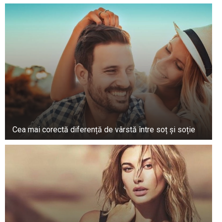
mă simt ca acasă. Poimâine plec în vacanță. În
Sicilia, cu prietenii”, a spus bucătarul.
Cea mai corectă diferență de vârstă între soț și soție