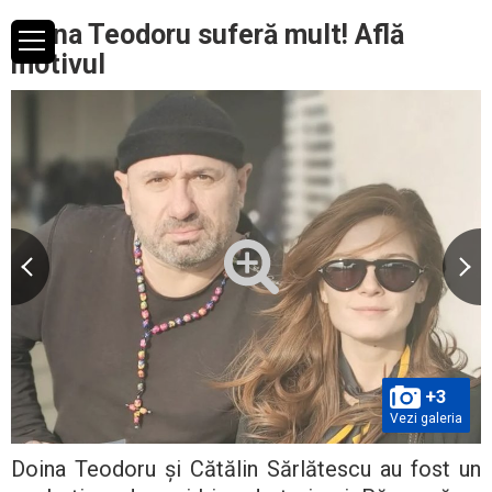
Doina Teodoru suferă mult! Află
motivul
+3
Vezi galeria
Doina Teodoru și Cătălin Sărlătescu au fost un