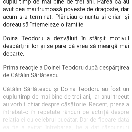
cuplu timp de mai bine de trei ani. Părea că au
avut cea mai frumoasă poveste de dragoste, dar
acum s-a terminat. Plănuiau o nuntă și chiar își
doreau să întemeieze o familie.
Doina Teodoru a dezvăluit în sfârșit motivul
despărțirii lor și se pare că vrea să meargă mai
departe.
Prima reacție a Doinei Teodoru după despărțirea
de Cătălin Sărlătescu
Cătălin Sărlătescu și Doina Teodoru au fost un
cuplu timp de mai bine de trei ani, iar anul trecut
au vorbit chiar despre căsătorie. Recent, presa a
întrebat-o în repetate rânduri pe actriță despre
relația ei cu celebrul bucătar. Dar de fiecare dată
ea fie a evitat întrebarea, fie a dat răspunsuri