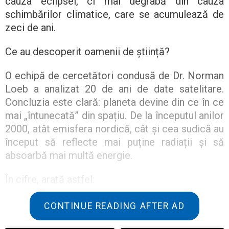
cauza eclipsei, ci mai degrabă din cauza
schimbărilor climatice, care se acumulează de
zeci de ani.
Ce au descoperit oamenii de știință?
O echipă de cercetători condusă de Dr. Norman
Loeb a analizat 20 de ani de date satelitare.
Concluzia este clară: planeta devine din ce în ce
mai „întunecată” din spațiu. De la începutul anilor
2000, atât emisfera nordică, cât și cea sudică au
început să reflecte mai puține radiații și să
absoarbă mai multă energie.
În cifre, arată astfel:
În fiecare ciclu decadal, Pământul reține încă
CONTINUE READING AFTER AD
0,83 W/m² de căldură.