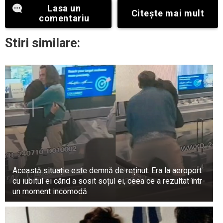
Lasa un
Încălzirea este deosebit de vizibilă în emisfera
Citeşte mai mult
comentariu
nordică, unde cifra este mai mare cu încă 0,34
W/m². La nivel global, acest lucru poate fi
Stiri similare:
comparat cu o creștere subtilă, dar constantă, a
„termostatului” planetei.
Această situație este demnă de reținut. Era la aeroport
cu iubitul ei când a sosit soțul ei, ceea ce a rezultat într-
un moment incomodă