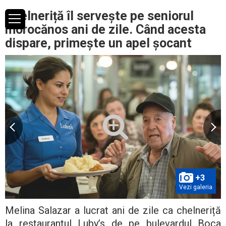
Chelneriță îl servește pe seniorul
morocănos ani de zile. Când acesta
dispare, primește un apel șocant
+3
Vezi galeria
Melina Salazar a lucrat ani de zile ca chelneriță
la restaurantul Luby’s de pe bulevardul Boca