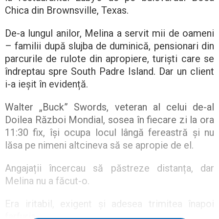
Chica din Brownsville, Texas.
De-a lungul anilor, Melina a servit mii de oameni
– familii după slujba de duminică, pensionari din
parcurile de rulote din apropiere, turiști care se
îndreptau spre South Padre Island. Dar un client
i-a ieșit în evidență.
Walter „Buck” Swords, veteran al celui de-al
Doilea Război Mondial, sosea în fiecare zi la ora
11:30 fix, își ocupa locul lângă fereastră și nu
lăsa pe nimeni altcineva să se apropie de el.
Angajații încercau să păstreze distanța, dar
Melina nu a făcut-o.
Era iritabil, exigent și adesea trimitea înapoi
farfuria.