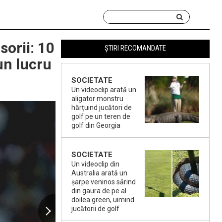
sorii: 10
ȘTIRI RECOMANDATE
un lucru
SOCIETATE
Un videoclip arată un
aligator monstru
hărțuind jucători de
golf pe un teren de
golf din Georgia
SOCIETATE
Un videoclip din
Australia arată un
șarpe veninos sărind
din gaura de pe al
doilea green, uimind
jucătorii de golf