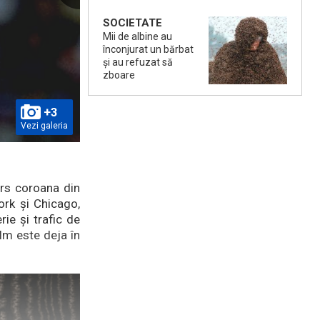
SOCIETATE
Mii de albine au
înconjurat un bărbat
și au refuzat să
zboare
+3
Vezi galeria
ers coroana din
ork și Chicago,
ie și trafic de
lm este deja în