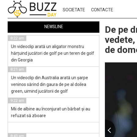
SOCIETATE
CONTACTE
NEWSLINE
De pe dr
vedete,
8:22 am
Un videoclip arată un aligator monstru
de dome
hărțuind jucători de golf pe un teren de golf
din Georgia
8:21 am
Un videoclip din Australia arată un șarpe
veninos sărind din gaura de pe al doilea
green, uimind jucătorii de golf
9:22 am
Mii de albine au înconjurat un bărbat și au
refuzat să zboare
8:43 am