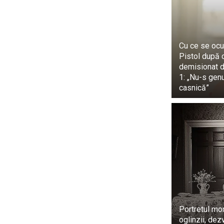
Cu ce se ocu
Pistol după 
demisionat d
1: „Nu-s gen
casnică”
Portretul mor
oglinzii, dez