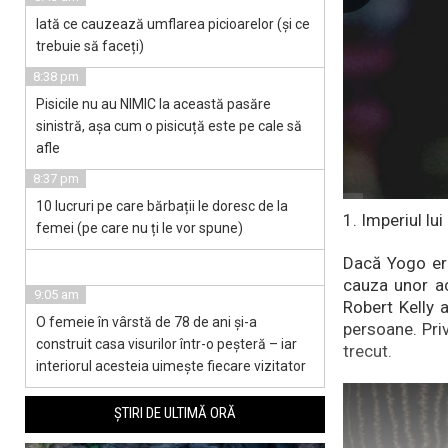
Iată ce cauzează umflarea picioarelor (și ce
trebuie să faceți)
8:38 pm
Pisicile nu au NIMIC la această pasăre
sinistră, așa cum o pisicuță este pe cale să
afle
8:37 pm
10 lucruri pe care bărbații le doresc de la
1. Imperiul lui
femei (pe care nu ți le vor spune)
Dacă Yogo era
cauza unor ac
9:05 am
Robert Kelly 
O femeie în vârstă de 78 de ani și-a
persoane. Priv
construit casa visurilor într-o peșteră – iar
trecut.
interiorul acesteia uimește fiecare vizitator
ȘTIRI DE ULTIMĂ ORĂ