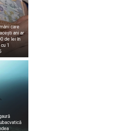
omâni care
 acești ani ar
0 de lei în
 cu 1
5
 gaură
ubacvatică
ndea