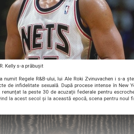
 R. Kelly s-a prăbușit
 numit Regele R&B-ului, lui Ale Roki Zvinuvachen i s-a șt
te de infidelitate sexuală. După procese intense în New Y
a renunțat la peste 30 de acuzații federale pentru escrocher
ind la acest secol și la această epocă, scena pentru noul fi