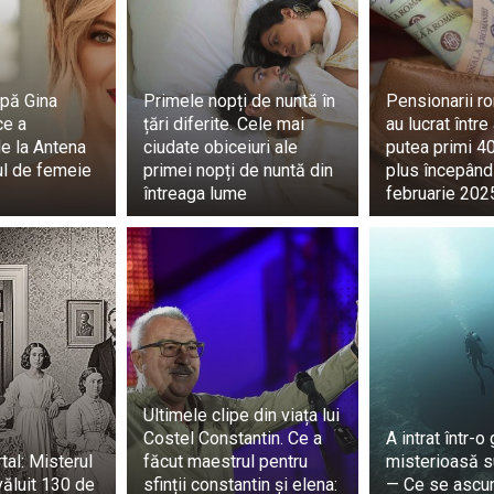
pă Gina
Primele nopți de nuntă în
Pensionarii r
ce a
țări diferite. Cele mai
au lucrat între
e la Antena
ciudate obiceiuri ale
putea primi 40
ul de femeie
primei nopți de nuntă din
plus începând
întreaga lume
februarie 202
Ultimele clipe din viața lui
Costel Constantin. Ce a
A intrat într-o
tal: Misterul
făcut maestrul pentru
misterioasă s
văluit 130 de
sfinții constantin și elena:
— Ce se ascu