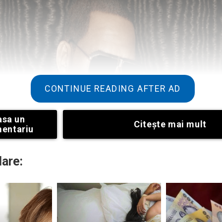
CONTINUE READING AFTER AD
asa un
Citeşte mai mult
entariu
lare: