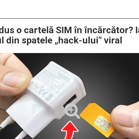
odus o cartelă SIM în încărcător? I
l din spatele „hack-ului” viral