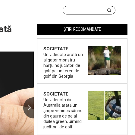
ată
ȘTIRI RECOMANDATE
SOCIETATE
Un videoclip arată un
aligator monstru
hărțuind jucători de
golf pe un teren de
golf din Georgia
SOCIETATE
Un videoclip din
Australia arată un
șarpe veninos sărind
din gaura de pe al
doilea green, uimind
jucătorii de golf