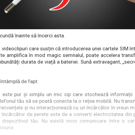
undă înainte să încerci asta.
 videoclipuri care susțin că introducerea unei cartele SIM în
te amplifica în mod magic semnalul, poate accelera transf
bunătăți durata de viață a bateriei. Sună extravagant, „secr
 întâmplă de fapt.
 este pur și simplu un mic cip care stochează informații
elefonul tău să se poată conecta la o rețea mobilă. Nu trans
recvențele și nu interacționează cu un încărcător în vreun m
 încărcător de perete este de a converti electricitatea din 
 dispozitivul tău. Nu există nicio comunicare între o ca
iciuna.