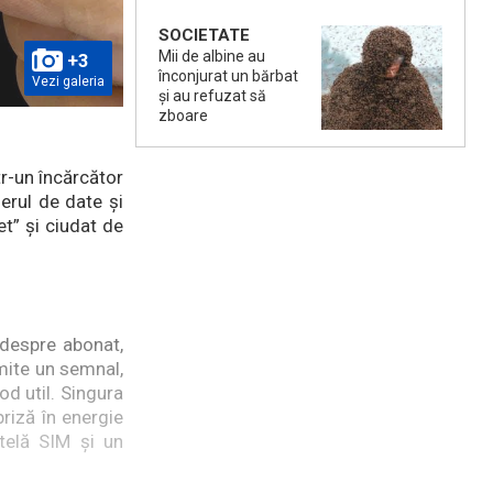
SOCIETATE
Mii de albine au
+3
înconjurat un bărbat
Vezi galeria
și au refuzat să
zboare
tr-un încărcător
erul de date și
et” și ciudat de
 despre abonat,
mite un semnal,
od util. Singura
priză în energie
rtelă SIM și un