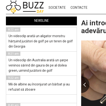
SOCIETATE
CONTACTE
NEWSLINE
Ai intr
adevăru
8:22 am
Un videoclip arată un aligator monstru
hărțuind jucători de golf pe un teren de golf
din Georgia
8:21 am
Un videoclip din Australia arată un șarpe
veninos sărind din gaura de pe al doilea
green, uimind jucătorii de golf
9:22 am
Mii de albine au înconjurat un bărbat și au
refuzat să zboare
8:43 am