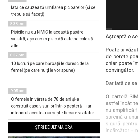
Iată ce cauzează umflarea picioarelor (și ce
trebuie să faceți)
8:38 pm
Pisicile nu au NIMIC la această pasăre
Așteaptă o sec
sinistră, așa cum o pisicuță este pe cale să
afle
Poate ai văzut
8:37 pm
de perete poa
chiar poate îm
10 lucruri pe care bărbații le doresc de la
convingător.
femei (pe care nu ți le vor spune)
Dar iată ce se
9:05 am
O cartelă SIM
O femeie în vârstă de 78 de ani și-a
astfel încât t
construit casa visurilor într-o peșteră – iar
nu amplifică f
interiorul acesteia uimește fiecare vizitator
sarcină a unui
sigură pentru
ȘTIRI DE ULTIMĂ ORĂ
încărcător – n