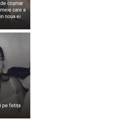
 de coșmar
dau impresia că
emeie care a
ci – doar de un
din noua ei
ționează:
emtocell.
 pe fetița