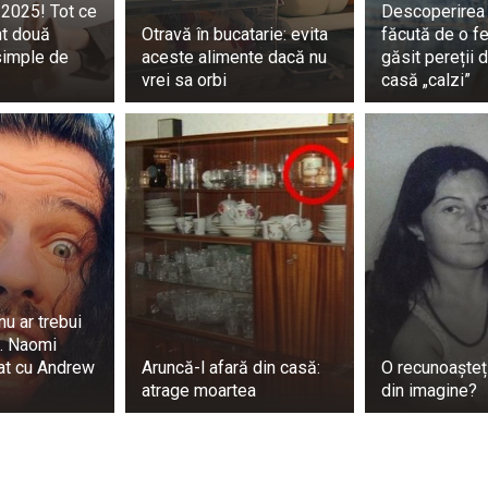
n 2025! Tot ce
Descoperirea
 o prezentare sigură, fraze cu sunet tehnic și editări care 
nt două
Otravă în bucatarie: evita
făcută de o f
eva dramatic. Dar nu este vorba de niciun truc ingineresc ai
simple de
aceste alimente dacă nu
găsit pereții 
vrei sa orbi
casă „calzi”
de acasă este slab, iată câteva soluții reale care chiar func
urile prin Wi-Fi dacă telefonul tău le acceptă.
ntr-un loc central, ridicat.
eratorul tău despre un amplificator de semnal sau o celulă f
rnizor cu o acoperire mai bună în zona ta.
nu ar trebui
scunse. Fără trucuri secrete. Doar soluții practice.
. Naomi
at cu Andrew
Aruncă-l afară din casă:
O recunoașteți
ă fără cartele SIM în încărcătoare.
atrage moartea
din imagine?