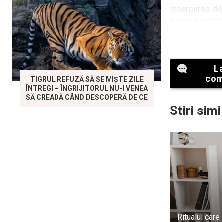
Încercarea de
putea scurtcir
mai bun caz, 
rănești.
Deci, de ce pa
L
com
TIGRUL REFUZĂ SĂ SE MIȘTE ZILE
ÎNTREGI – ÎNGRIJITORUL NU-I VENEA
SĂ CREADĂ CÂND DESCOPERĂ DE CE
Stiri simi
Ritualul care