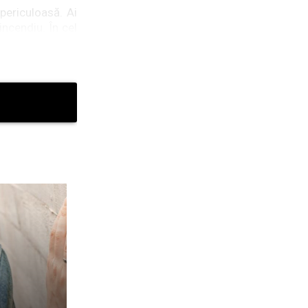
periculoasă. Ai
incendiu. În cel
pamentul sau te