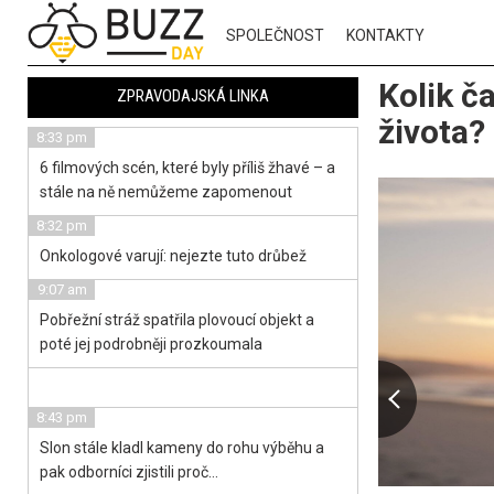
SPOLEČNOST
KONTAKTY
Kolik č
ZPRAVODAJSKÁ LINKA
života? 
8:33 pm
6 filmových scén, které byly příliš žhavé – a
stále na ně nemůžeme zapomenout
8:32 pm
Onkologové varují: nejezte tuto drůbež
9:07 am
Pobřežní stráž spatřila plovoucí objekt a
poté jej podrobněji prozkoumala
8:43 pm
Slon stále kladl kameny do rohu výběhu a
pak odborníci zjistili proč…