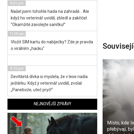
9:01 pm
Našel jsem tohohle hada na zahradě… Ale
když ho veterinář uviděl, zbledl a zakřičel:
“Okamžitě zavolejte sanitku!”
11:09 am
Vložit SIM kartu do nabíječky? Zde je pravda
Souvisejí
o virálním „hacku“
9:15 pm
Devítiletá dívka si myslela, že v lese našla
ještěrku. Když ji veterinář uviděl, zvolal:
„Panebože, uteč pryč!“
NEJNOVĚJŠÍ ZPRÁVY
Místo, kde li
přebývají, by