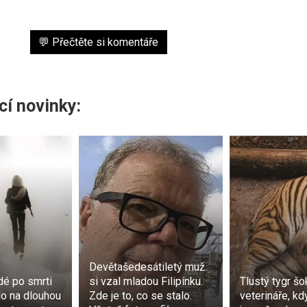
💬 Přečtěte si komentáře
cí novinky:
Devětašedesátiletý muž
dé po smrti
si vzal mladou Filipínku.
Tlustý tygr šo
lo na dlouhou
Zde je to, co se stalo.
veterináře, kd