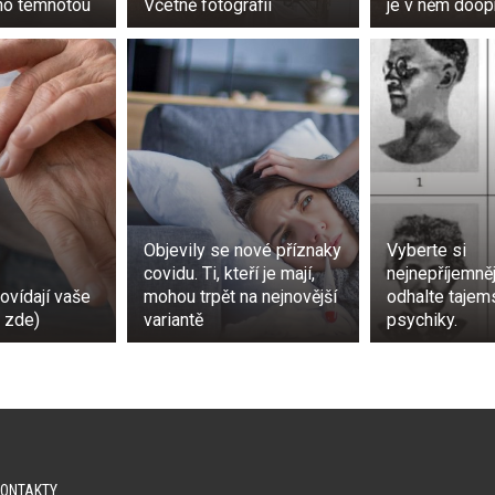
no temnotou
Včetně fotografií
je v něm doop
Objevily se nové příznaky
Vyberte si
covidu. Ti, kteří je mají,
nejnepříjemněj
ovídají vaše
mohou trpět na nejnovější
odhalte tajem
e zde)
variantě
psychiky.
KONTAKTY