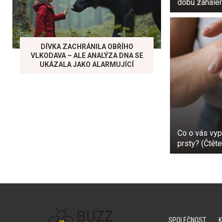
dobu zahale
DÍVKA ZACHRÁNILA OBŘÍHO
VLKODAVA – ALE ANALÝZA DNA SE
UKÁZALA JAKO ALARMUJÍCÍ
Co o vás vyp
prsty? (Čtět
SPOLEČNOST