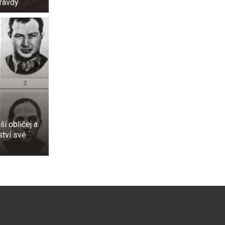
ravdy
ší obličej a
ství své