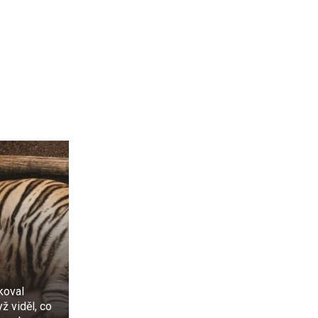
koval
yž viděl, co