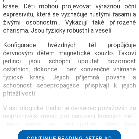
kráse. Děti mohou projevovat výraznou oční
expresivitu, která se vyznačuje hustými řasami a
živými osobnostmi. Vykazují také přirozené
charisma. Jsou fyzicky robustní a veselí.
Konfigurace hvězdných těl propůjčuje
červnovým dětem magnetické kouzlo. Takoví
jedinci jsou schopni upoutat pozornost
ostatních, dokonce i bez konvenčně vnímané
fyzické krásy. Jejich příjemná povaha a
schopnost sebepropagace přispívají k jejich
přitažlivosti.
V astrologické tradici je červenec považován za
nejpříznivější měsíc pro narození krásných dětí.
Tento měsíc se rodí jedinci, kteří jsou
považováni za příklady venušanských a
CONTINUE READING AFTER AD