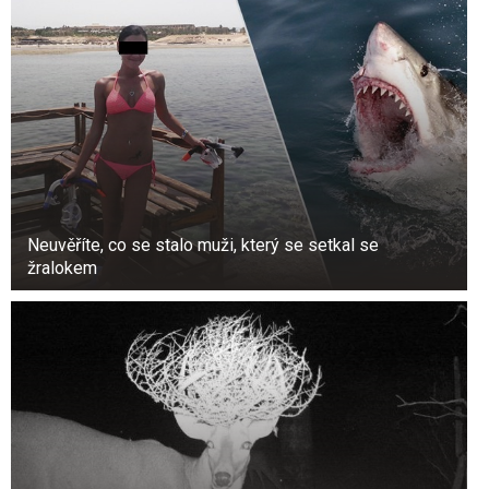
Toho lze dosáhnout pouze po provedení testů a
konzultaci s kvalifikovaným lékařem. Specialista
poskytne návod na optimální podporu těla v
těhotenství a doporučí vitamínový režim, který
významně přispěje k budoucímu zdraví a kráse
kojence.
Neuvěříte, co se stalo muži, který se setkal se
žralokem