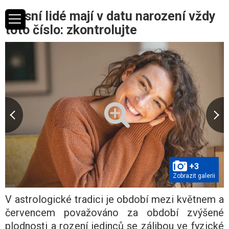
Krásní lidé mají v datu narození vždy
toto číslo: zkontrolujte
+3
Zobrazit galerii
V astrologické tradici je období mezi květnem a
červencem považováno za období zvýšené
plodnosti a rození jedinců se zálibou ve fyzické