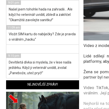
9:01 pm
Našel jsem tohohle hada na zahradě… Ale
když ho veterinář uviděl, zbledl a zakřičel:
“Okamžitě zavolejte sanitku!”
11:09 am
Vložit SIM kartu do nabíječky? Zde je pravda
o virálním „hacku“
Video z incide
Lidé sdílejí 
9:15 pm
platformy, aby
Devítiletá dívka si myslela, že v lese našla
ještěrku. Když ji veterinář uviděl, zvolal:
Žena se pomst
„Panebože, uteč pryč!“
partner byl ne
NEJNOVĚJŠÍ ZPRÁVY
Video TikTok,
virálním. Její
Nejhorší na to
našla před m