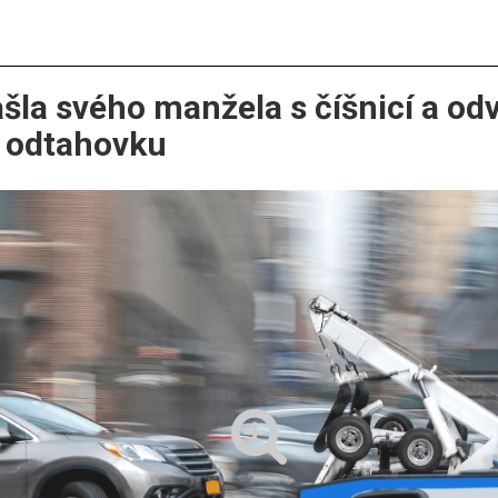
šla svého manžela s číšnicí a od
 odtahovku