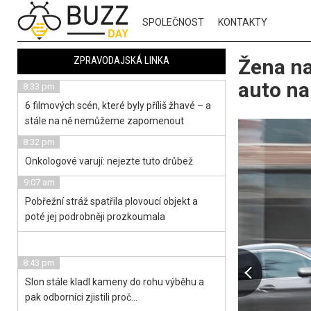
SPOLEČNOST
KONTAKTY
ZPRAVODAJSKÁ LINKA
Žena na
auto na
8:33 pm
6 filmových scén, které byly příliš žhavé – a
stále na ně nemůžeme zapomenout
8:32 pm
Onkologové varují: nejezte tuto drůbež
9:07 am
Pobřežní stráž spatřila plovoucí objekt a
poté jej podrobněji prozkoumala
8:43 pm
Slon stále kladl kameny do rohu výběhu a
pak odborníci zjistili proč…