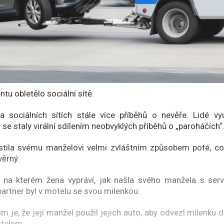
ntu obletělo sociální sítě.
na sociálních sítích stále více příběhů o nevěře. Lidé využ
 se staly virální sdílením neobvyklých příběhů o „paroháčích“
ila svému manželovi velmi zvláštním způsobem poté, co zj
věrný.
 na kterém žena vypráví, jak našla svého manžela s serví
 partner byl v motelu se svou milenkou.
m je, že její manžel použil jejich auto, aby odvezl milenku 
otelem.