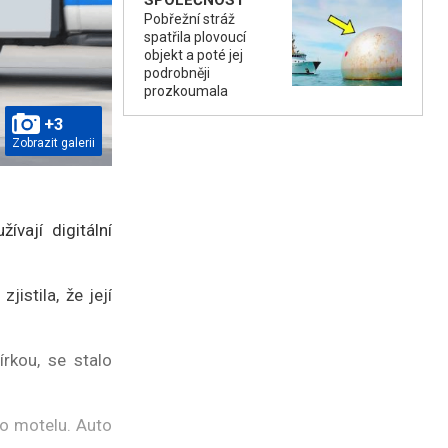
SPOLEČNOST
Pobřežní stráž
spatřila plovoucí
objekt a poté jej
podrobněji
prozkoumala
+3
Zobrazit galerii
ívají digitální
.
istila, že její
rkou, se stalo
do motelu. Auto