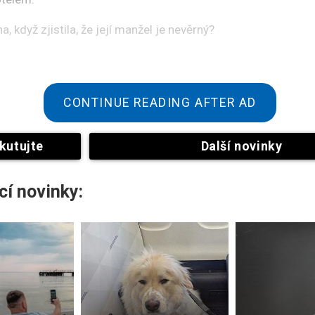
a, když zjistila, že její manžel je nevěrný?
CONTINUE READING AFTER AD
kutujte
Další novinky
cí novinky:
istit, že je váš partner nevěrný. Většina lidí reaguje špatně
ašla svého manžela s jinou ženou mimo motel.
á má přes milion zhlédnutí, ukazuje, že k nevěře došlo v mot