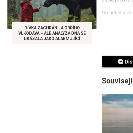
Co udělala žen
DÍVKA ZACHRÁNILA OBŘÍHO
VLKODAVA – ALE ANALÝZA DNA SE
UKÁZALA JAKO ALARMUJÍCÍ
Dis
Souvisejí
Není snadné zj
ženy, která n
Nahrávka, kter