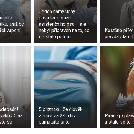
ně od Bogoty.
Jeden namyšlený
?” To auto je moje. “Můj manžel sem přijel s číšnicí v tom aut
 manžel
pasažér ponížil
lku, aniž by
asistenčního psa – ale
la pomstít svému manželovi za podvádění. Místo konfronta
překvapení
nebyl připraven na to, co
Kostěné přívě
ovku, aby jí auto odvezla.
se stalo potom
pravda staré f
požádat o odtah, protože mě neuvidí. Nemůžu to vydržet.
toudný,” řekla žena na videu.
 žena pouze slyšet a vidět odtah vozidla.
govali na sociálních sítích. Většina se té situaci smála a něk
talo.
rta5
podepsán!
5 příznaků, že člověk
arro en una grúa de picap y que él mire a ver cómo se devu
věku 55 až
zemře za 2-3 dny:
Piraně připlav
#grua
#yanoaguantomas
avte se!
pamatujte si to
a stalo se to
olfo Aicardi & Los Hispanos