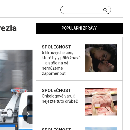
vezla
POPULÁRNÍ ZPRÁVY
SPOLEČNOST
6 filmových scén,
které byly příliš žhavé
– a stále na ně
nemůžeme
zapomenout
SPOLEČNOST
Onkologové varují:
nejezte tuto drůbež