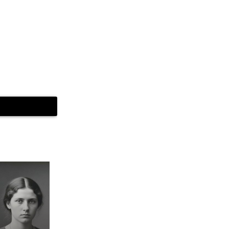
. Toto je příběh
elu v Chapinero