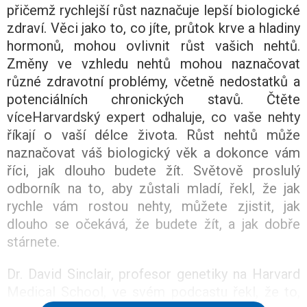
přičemž rychlejší růst naznačuje lepší biologické
zdraví. Věci jako to, co jíte, průtok krve a hladiny
hormonů, mohou ovlivnit růst vašich nehtů.
Změny ve vzhledu nehtů mohou naznačovat
různé zdravotní problémy, včetně nedostatků a
potenciálních chronických stavů. Čtěte
víceHarvardský expert odhaluje, co vaše nehty
říkají o vaší délce života. Růst nehtů může
naznačovat váš biologický věk a dokonce vám
říci, jak dlouho budete žít. Světově proslulý
odborník na to, aby zůstali mladí, řekl, že jak
rychle vám rostou nehty, můžete zjistit, jak
dlouho se očekává, že budete žít, a jak dobře
stárnete.
Dr. David Sinclair, profesor genetiky na Harvard
Medical School, ve svém podcastu řekl, že to,