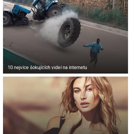
Bílé skvrny a čáry na nehtech mohou naznačovat
nedostatek zinku, vápníku nebo železa ve vaší
stravě nebo plísňovou infekci.
Co je to klubání nehtů?
Kroužení nehtů je, když se oblasti pod a kolem
vašich nehtů na nohou a rukou mění kvůli nějaké
poruše. Nehty mohou také vykazovat změny.
10 nejvíce šokujících videí na internetu
Nehty se mohou například rozšiřovat a
omotávat kolem konečků prstů.
I když se tento stav může někdy objevit u
zdravého člověka bez zjevné příčiny, může být
také příznakem vážnějších zdravotních
problémů. Tato změna tvaru může být
způsobena nízkými hladinami kyslíku v tělesných