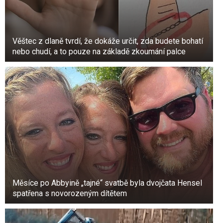
Věštec z dlaně tvrdí, že dokáže určit, zda budete bohatí
nebo chudí, a to pouze na základě zkoumání palce
Další změny, jako jsou důlky, vyvýšeniny, linie,
změny tvaru nebo jiné změny, mohou naznačovat
nedostatek železa, onemocnění ledvin a nutriční
nedostatky.
Jak rakovina mění nehty.
Černé skvrny pod nehty mohou být známkou
Měsíce po Abbyině „tajné“ svatbě byla dvojčata Hensel
rakoviny, jako je melanom, nebo bradavice
spatřena s novorozeným dítětem
rostoucí pod nehtem.