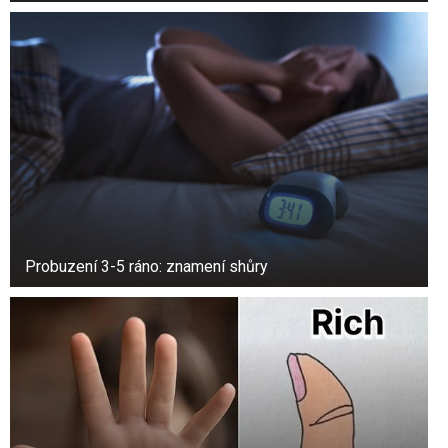
zežloutnout a být neprůhledné.
Ale věk není jediná věc, která ovlivňuje vzhled
nehtů. Svou roli může hrát i špatná výživa a
hormonální změny. Možná zjistíte, že vaše nehty
rostou rychleji během puberty a těhotenství.
Probuzení 3-5 ráno: znamení shůry