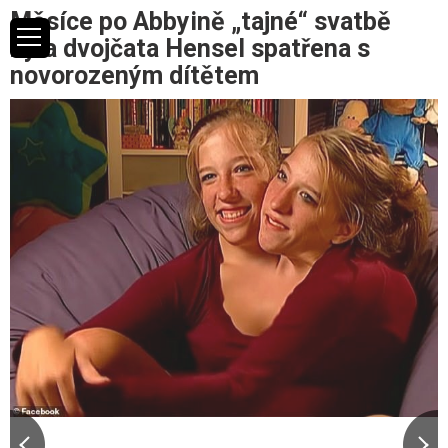
Měsíce po Abbyině „tajné“ svatbě
byla dvojčata Hensel spatřena s
novorozeným dítětem