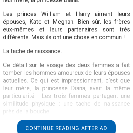
leur mère, la princesse Diana.
Les princes William et Harry aiment leurs
épouses, Kate et Meghan. Bien sûr, les frères
eux-mêmes et leurs partenaires sont très
différents. Mais ils ont une chose en commun !
La tache de naissance.
Ce détail sur le visage des deux femmes a fait
tomber les hommes amoureux de leurs épouses
actuelles. Ce qui est impressionnant, c’est que
leur mère, la princesse Diana, avait la même
particularité ! Les trois femmes partagent une
similitude physique : une tache de naissance
près de la bouche.
La princesse Diana et Meghan Markle ont cette
CONTINUE READING AFTER AD