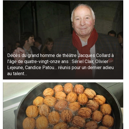
Décès du grand homme de théâtre Jacques Collard à
l’âge de quatre-vingt-onze ans : Sériel Clair, Olivier
Lejeune, Candice Patou… réunis pour un dernier adieu
au talent…
Alors que le chef d’État continue de montrer
l’enfant du doigt, Charles III répond : “Non, non….,
c’est impossible”. C’est impossible.” Loin du
moment d’échange touchant auquel Emmanuel
Macron pouvait s’attendre, cet échange en