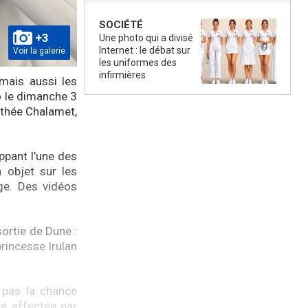
SOCIÉTÉ
+3
Une photo qui a divisé
Internet : le débat sur
Voir la galerie
les uniformes des
infirmières
mais aussi les
o le dimanche 3
othée Chalamet,
ppant l’une des
objet sur les
ge. Des vidéos
ortie de Dune :
rincesse Irulan
 pas la chance
té affectée par