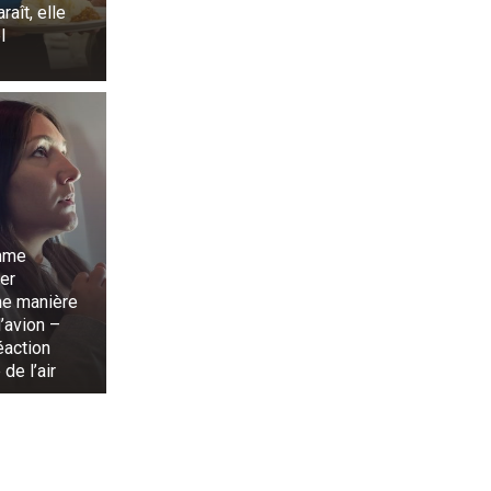
raît, elle
l
mme
rer
une manière
’avion –
éaction
de l’air