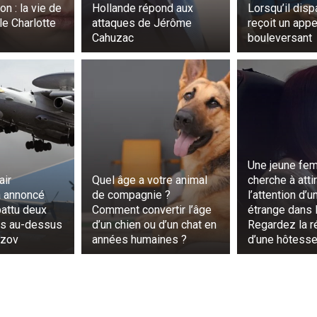
n : la vie de
Hollande répond aux
Lorsqu’il dispa
lle Charlotte
attaques de Jérôme
reçoit un appe
Cahuzac
bouleversant
Une jeune fe
air
Quel âge a votre animal
cherche à atti
a annoncé
de compagnie ?
l’attention d’
battu deux
Comment convertir l’âge
étrange dans l
es au-dessus
d’un chien ou d’un chat en
Regardez la r
Azov
années humaines ?
d’une hôtesse 