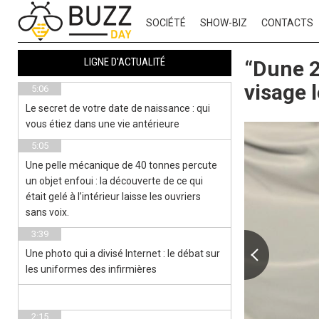
SOCIÉTÉ
SHOW-BIZ
CONTACTS
LIGNE D'ACTUALITÉ
“Dune 2
visage 
5:06
Le secret de votre date de naissance : qui
vous étiez dans une vie antérieure
5:05
Une pelle mécanique de 40 tonnes percute
un objet enfoui : la découverte de ce qui
était gelé à l’intérieur laisse les ouvriers
sans voix.
3:39
Une photo qui a divisé Internet : le débat sur
les uniformes des infirmières
2:15