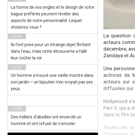
La forme de vos ongles et le design de votre
bague préférés peuvent révéler des
aspects de votre personnalité. Lequel
choisirez-vous ?
La question 
2:14
acteurs comme
Ils l’ont prise pour un étrange objet flottant
décembre, ave
dans l’eau, mais cette découverte a failli
Zendaya et Aus
leur coûter la vie
2:14
Une personne 
actrices de 
Un homme a trouvé une vieille montre dans
acteurs sur 
son jardin – un bijoutier n’en croyait pas ses
diffusées sur 
yeux
Hollywood s’es
Part II, qui 
2:28
dans le film b
Des milliers d’abeilles ont encerclé un
homme et ont refusé de s’envoler
Toutes les st
d’échapper au