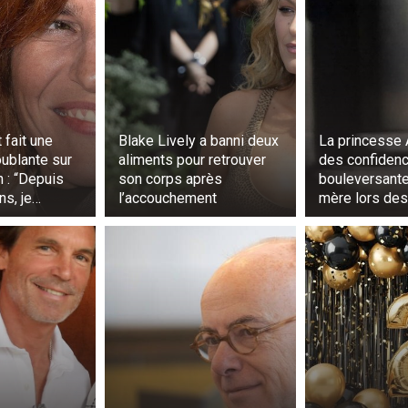
 fait une
Blake Lively a banni deux
La princesse 
oublante sur
aliments pour retrouver
des confiden
n : “Depuis
son corps après
bouleversante
ns, je…
l’accouchement
mère lors des