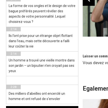
La forme de vos ongles et le design de votre
bague préférés peuvent révéler des
aspects de votre personnalité. Lequel
choisirez-vous ?
2:14
Ils l’ont prise pour un étrange objet flottant
dans l’eau, mais cette découverte a failli
leur coûter la vie
2:14
Laisser un comm
Un homme a trouvé une vieille montre dans
Vous devez
v
son jardin – un bijoutier n’en croyait pas ses
yeux
2:28
Egalemen
Des milliers d’abeilles ont encerclé un
homme et ont refusé de s’envoler