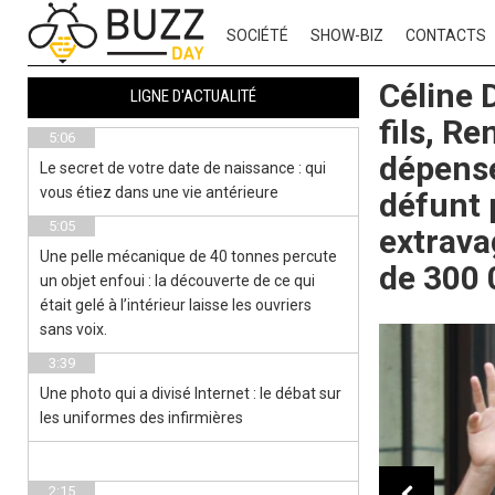
SOCIÉTÉ
SHOW-BIZ
CONTACTS
Céline 
LIGNE D'ACTUALITÉ
fils, Re
5:06
dépensé
Le secret de votre date de naissance : qui
vous étiez dans une vie antérieure
défunt 
5:05
extrava
Une pelle mécanique de 40 tonnes percute
de 300 
un objet enfoui : la découverte de ce qui
était gelé à l’intérieur laisse les ouvriers
sans voix.
3:39
Une photo qui a divisé Internet : le débat sur
les uniformes des infirmières
2:15