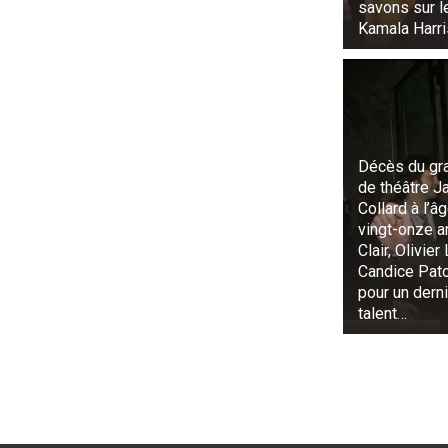
savons sur l
Kamala Harri
Décès du g
de théâtre J
Collard à l’â
vingt-onze an
Clair, Olivier
Candice Pat
pour un derni
talent…