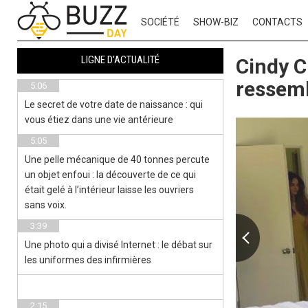
SOCIÉTÉ
SHOW-BIZ
CONTACTS
LIGNE D'ACTUALITÉ
Cindy C
ressemb
5:06
Le secret de votre date de naissance : qui
vous étiez dans une vie antérieure
5:05
Une pelle mécanique de 40 tonnes percute
un objet enfoui : la découverte de ce qui
était gelé à l’intérieur laisse les ouvriers
sans voix.
3:39
Une photo qui a divisé Internet : le débat sur
les uniformes des infirmières
2:15