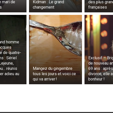
e mari de
Kidman : Le grand
des plus gran
s
changement
françaises
rand homme
acques
ge de quatre-
s : Sériel
Exclusif – Bri
 Lejeune,
de nouveau a
ou… réunis
Mangez du gingembre
69 ans : aprè
er adieu au
tous les jours et voici ce
divorce, elle a
qui va arriver !
bonheur !