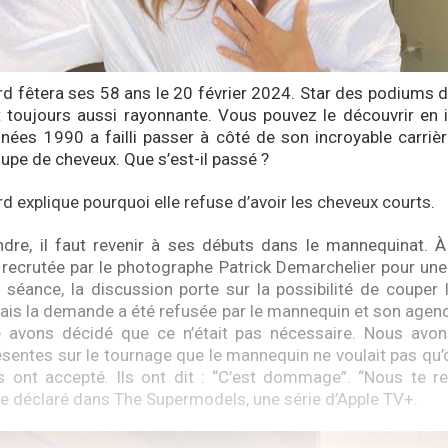
d fêtera ses 58 ans le 20 février 2024. Star des podiums 
t toujours aussi rayonnante. Vous pouvez le découvrir en
ées 1990 a failli passer à côté de son incroyable carriè
upe de cheveux. Que s’est-il passé ?
 explique pourquoi elle refuse d’avoir les cheveux courts.
dre, il faut revenir à ses débuts dans le mannequinat. À
recrutée par le photographe Patrick Demarchelier pour un
 séance, la discussion porte sur la possibilité de couper
is la demande a été refusée par le mannequin et son agen
avons décidé que ce n’était pas nécessaire. Nous avon
sentes sur le tournage que le mannequin ne voulait pas qu’o
ls ont accepté. Ils ont dit : “C’est dommage”. “Nous te 
le déclaré dans The Supermodels, une série d’Apple TV+.