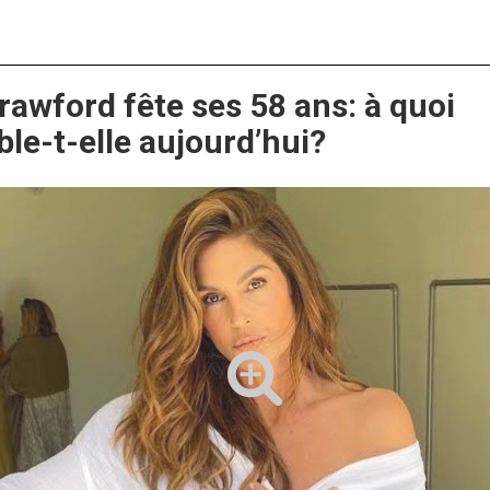
rawford fête ses 58 ans: à quoi
le-t-elle aujourd’hui?