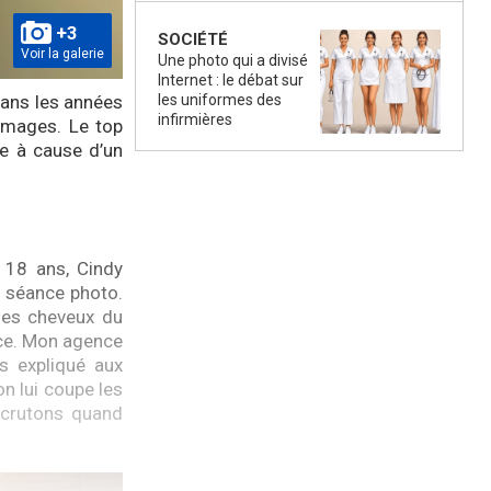
+3
SOCIÉTÉ
Voir la galerie
Une photo qui a divisé
Internet : le débat sur
les uniformes des
dans les années
infirmières
 images. Le top
re à cause d’un
 18 ans, Cindy
e séance photo.
 les cheveux du
ce. Mon agence
s expliqué aux
n lui coupe les
recrutons quand