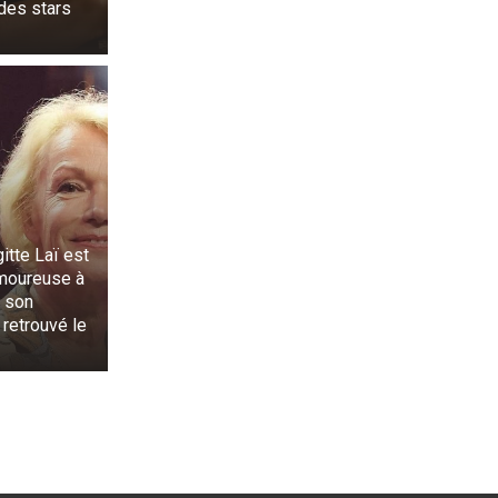
des stars
gitte Laï est
moureuse à
s son
 retrouvé le