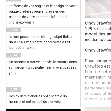
La forme de vos ongles et le design de votre
bague préférés peuvent révéler des
aspects de votre personnalité. Lequel
choisirez-vous ?
Cindy Crawfor
1990, elle es
2:14
model des ann
Ils l’ont prise pour un étrange objet flottant
incident de co
dans l’eau, mais cette découverte a failli
leur coûter la vie
Cindy Crawford
2:14
Pour compren
Un homme a trouvé une vieille montre dans
Crawford est 
son jardin – un bijoutier n’en croyait pas ses
Lors de cette
yeux
mannequin. Ma
et moi-même 
personnes pré
2:28
cheveux, et i
Des milliers d’abeilles ont encerclé un
même”, a-t-el
homme et ont refusé de s’envoler