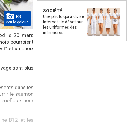
SOCIÉTÉ
+3
Une photo qui a divisé
Internet : le débat sur
Voir la galerie
les uniformes des
infirmières
ood le 20 mars
ois pourraient
nt” et un choix
vage sont plus
ésents dans les
urrir le saumon
bénéfique pour
mine B12 et les