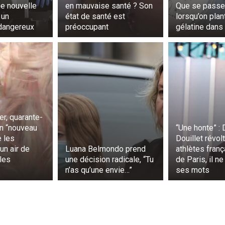
ne nouvelle
en mauvaise santé ? Son
Que se passe-
 un
état de santé est
lorsqu’on plan
dangereux
préoccupant
gélatine dans 
 de micronutriments varient considérablement entre le poi
levage.
 poisson sauvage contiennent cinq fois plus de calcium qu
récisément, la quantité d’iode est quatre fois plus élevée, 
 vitamine B12 et de vitamine A est 1,5 fois plus élevée.
er, quarante-
itamine D étaient similaires, les niveaux de zinc et de sélén
on “nouveau
“Une honte” : 
e saumon.
e les
Douillet révol
“un air de
Luana Belmondo prend
athlètes fran
lle étude, les chercheurs ont constaté que les poissons sau
 les
une décision radicale, “Tu
de Paris, il n
n’as qu’une envie…”
ses mots
t les maquereaux, avaient des rendements plus élevés pou
imentaires que le saumon d’élevage.