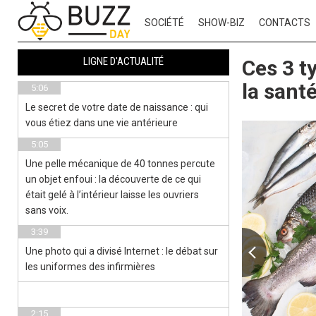
SOCIÉTÉ
SHOW-BIZ
CONTACTS
LIGNE D'ACTUALITÉ
Ces 3 t
la sant
5:06
Le secret de votre date de naissance : qui
vous étiez dans une vie antérieure
5:05
Une pelle mécanique de 40 tonnes percute
un objet enfoui : la découverte de ce qui
était gelé à l’intérieur laisse les ouvriers
sans voix.
3:39
Une photo qui a divisé Internet : le débat sur
les uniformes des infirmières
2:15