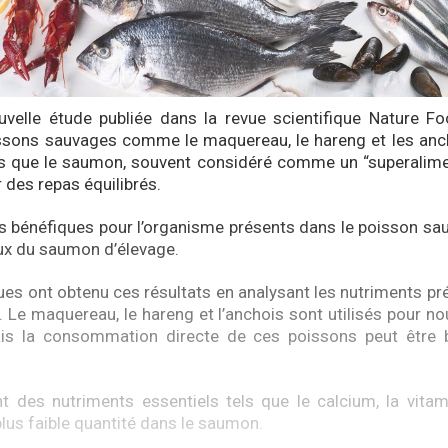
uvelle étude publiée dans la revue scientifique Nature F
ssons sauvages comme le maquereau, le hareng et les anch
ns que le saumon, souvent considéré comme un “superalime
 des repas équilibrés.
bénéfiques pour l’organisme présents dans le poisson sau
ux du saumon d’élevage.
ques ont obtenu ces résultats en analysant les nutriments pr
 Le maquereau, le hareng et l’anchois sont utilisés pour no
ais la consommation directe de ces poissons peut être 
nt des nutriments essentiels tels que le calcium, la vita
lus faible quantité dans le saumon.