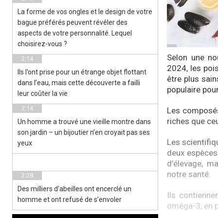
La forme de vos ongles et le design de votre
bague préférés peuvent révéler des
aspects de votre personnalité. Lequel
choisirez-vous ?
Selon une no
2:14
2024, les poi
Ils l’ont prise pour un étrange objet flottant
être plus sai
dans l’eau, mais cette découverte a failli
populaire pour
leur coûter la vie
2:14
Les composés 
riches que ce
Un homme a trouvé une vieille montre dans
son jardin – un bijoutier n’en croyait pas ses
Les scientifi
yeux
deux espèces.
d’élevage, m
notre santé.
2:28
Des milliers d’abeilles ont encerclé un
Ils contienne
homme et ont refusé de s’envoler
oméga-3, en p