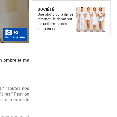
SOCIÉTÉ
Une photo qui a divisé
Internet : le débat sur
les uniformes des
infirmières
+3
Voir la galerie
mon ombre et ma
s.” “Toutes nos
ciles.” Peut-on
ace à la mort de
 Roger Vadim, et