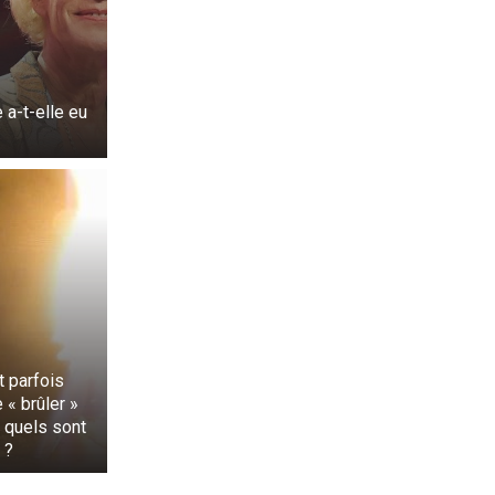
e a-t-elle eu
t parfois
 « brûler »
t quels sont
 ?