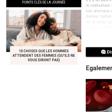
POINTS CLÉS DE LA JOURNÉE
le réalisateu
ses animaux d
dernier Setter
de la peau qu
voulu lui rend
nous rend orp
En juillet der
domicile. Elle
10 CHOSES QUE LES HOMMES
Di
ATTENDENT DES FEMMES (QU’ILS NE
VOUS DIRONT PAS)
Egalemen