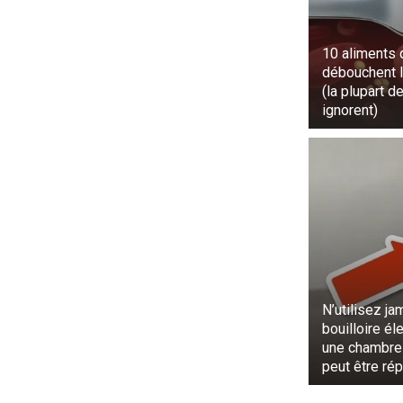
10 aliments 
débouchent l
(la plupart d
ignorent)
N’utilisez ja
bouilloire él
une chambre d
peut être ré