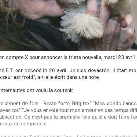
 son compte X pour annoncer la triste nouvelle, mardi 23 avril.
é E.T. est décédé le 20 avril. Je suis dévastée. Il était 
cœur est froid”, a-t-elle écrit dans une note.
nternautes ont voulu la soutenir.
 tellement de fois… Reste forte, Brigitte.” “Mes condoléance
avec toi.” “Je vous envoie tout mon amour en ces temps diffi
ublication. Ce n’est pas la première fois qu’elle doit faire f
nimaux de compagnie.
moins d’un an, l’actrice de Et Dieu… La Femme, le réalisateur