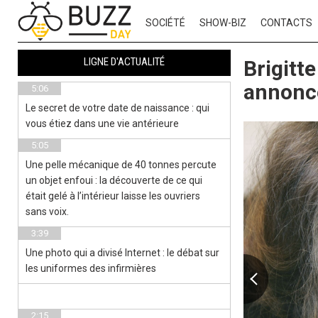
SOCIÉTÉ
SHOW-BIZ
CONTACTS
LIGNE D'ACTUALITÉ
Brigitt
annoncé
5:06
Le secret de votre date de naissance : qui
vous étiez dans une vie antérieure
5:05
Une pelle mécanique de 40 tonnes percute
un objet enfoui : la découverte de ce qui
était gelé à l’intérieur laisse les ouvriers
sans voix.
3:39
Une photo qui a divisé Internet : le débat sur
les uniformes des infirmières
2:15