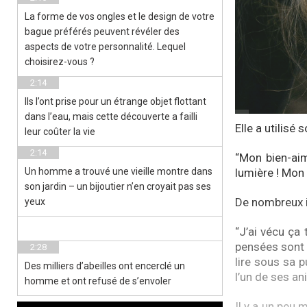
La forme de vos ongles et le design de votre
bague préférés peuvent révéler des
aspects de votre personnalité. Lequel
choisirez-vous ?
2:14
Ils l’ont prise pour un étrange objet flottant
dans l’eau, mais cette découverte a failli
Elle a utilisé
leur coûter la vie
2:14
“Mon bien-aim
Un homme a trouvé une vieille montre dans
lumière ! Mon 
son jardin – un bijoutier n’en croyait pas ses
De nombreux i
yeux
“J’ai vécu ça
pensées sont 
2:28
lire sous sa p
Des milliers d’abeilles ont encerclé un
l’un de ses a
homme et ont refusé de s’envoler
Il y a un peu 