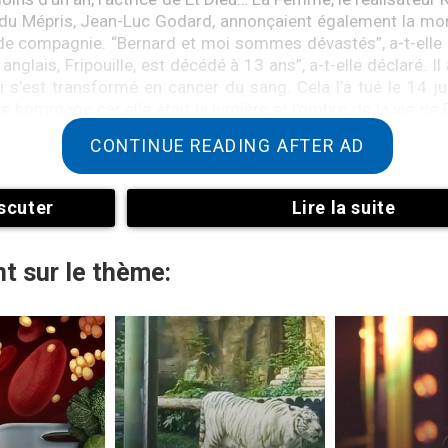
r du Mépris, Jean-Luc Godard, annonçaient également la mor
e compagnie. “Bernard et moi sommes dévastés”, a-t-elle 
 anglais, Fripouille, est décédé à 13 ans”, a-t-elle déclaré. Il
i s’est transformé en cancer du sang. Cela l’a tué le 14 j
re hommage car elle était la lumière et l’ombre de la vie de 
helins de nos plus beaux amours”, explique l’épouse de Bern
CONTINUE READING AFTER AD
nier, Brigitte Bardot était tellement malade que les pompiers 
 souffrait effectivement de difficultés respiratoires.
scuter
Lire la suite
t sur le thème: