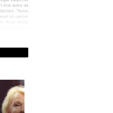
t d’un autre de
déclaré. “Notre
 avait un cancer
uin. Nous avons
Bernard. “La vie
ard d’Ormale.
ont dû l’aider à