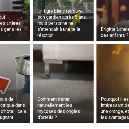
Un tigre blanc retrouve
qui
son gardien après 5 ans,
es artères
mais personne ne
es gens les
s’attendait à une telle
Brigitte Lahai
réaction
des enfants ?
mais de
Comment traiter
Pourquoi il es
ectrique dans
naturellement les
intéressant de
’hôtel : cela
mycoses des ongles
une orange, e
pugnant
d’orteils ?
les avantages