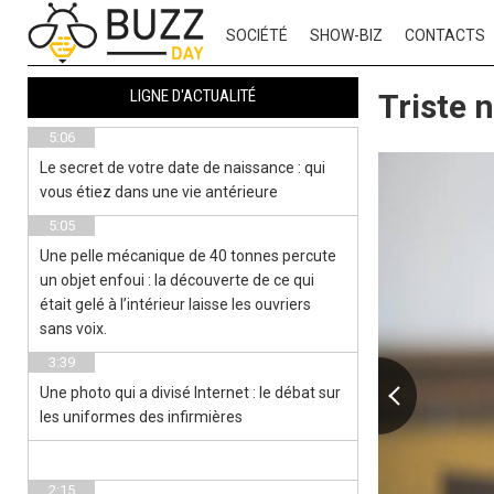
SOCIÉTÉ
SHOW-BIZ
CONTACTS
LIGNE D'ACTUALITÉ
Triste 
5:06
Le secret de votre date de naissance : qui
vous étiez dans une vie antérieure
5:05
Une pelle mécanique de 40 tonnes percute
un objet enfoui : la découverte de ce qui
était gelé à l’intérieur laisse les ouvriers
sans voix.
3:39
Une photo qui a divisé Internet : le débat sur
les uniformes des infirmières
2:15