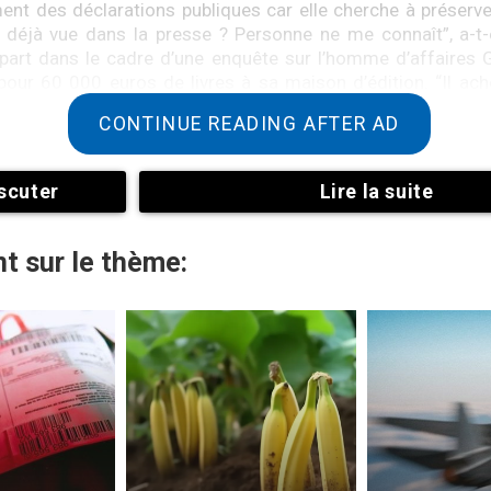
ment des déclarations publiques car elle cherche à préserver
déjà vue dans la presse ? Personne ne me connaît”, a-t-e
part dans le cadre d’une enquête sur l’homme d’affaires 
pour 60 000 euros de livres à sa maison d’édition. “Il ache
te quel libraire. Ne confondez pas ce que je fais avec c
CONTINUE READING AFTER AD
elle défendue face aux soupçons.
scuter
Lire la suite
t sur le thème: