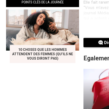
Elle fait rare
POINTS CLÉS DE LA JOURNÉE
“Vous m’avez 
journal Média
qui a acheté 
comme n’impor
mari “, s’est-
Di
10 CHOSES QUE LES HOMMES
ATTENDENT DES FEMMES (QU’ILS NE
Egalemen
VOUS DIRONT PAS)