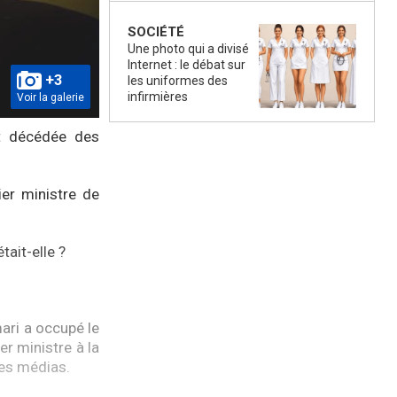
SOCIÉTÉ
Une photo qui a divisé
Internet : le débat sur
+3
les uniformes des
infirmières
Voir la galerie
st décédée des
er ministre de
tait-elle ?
ari a occupé le
er ministre à la
les médias.