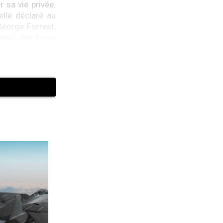
 sa vie privée.
lle déclaré au
George Forrest,
tait des livres
e que fait mon