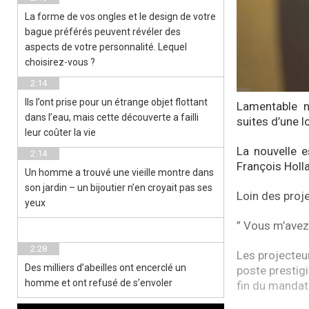
La forme de vos ongles et le design de votre
bague préférés peuvent révéler des
aspects de votre personnalité. Lequel
choisirez-vous ?
2:14
Ils l’ont prise pour un étrange objet flottant
Lamentable n
dans l’eau, mais cette découverte a failli
suites d’une 
leur coûter la vie
La nouvelle 
2:14
François Holl
Un homme a trouvé une vieille montre dans
son jardin – un bijoutier n’en croyait pas ses
Loin des proje
yeux
” Vous m’avez
2:28
Les projecteu
Des milliers d’abeilles ont encerclé un
poste prestigi
homme et ont refusé de s’envoler
fin du mandat 